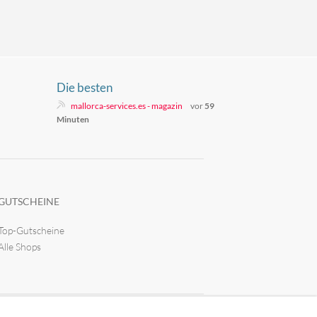
Die besten
Unterhaltungsmöglichkeiten auf
mallorca-services.es - magazin
vor
59
Mallorca
Minuten
GUTSCHEINE
Top-Gutscheine
Alle Shops