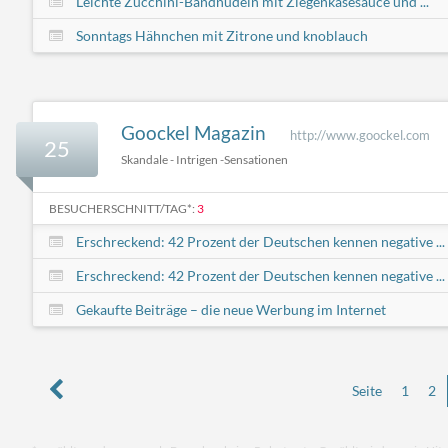
Leichte Zucchini-Bandnudeln mit Ziegenkäsesauce und ...
Sonntags Hähnchen mit Zitrone und knoblauch
Goockel Magazin
http://www.goockel.com
25
Skandale - Intrigen -Sensationen
BESUCHERSCHNITT/TAG*:
3
Erschreckend: 42 Prozent der Deutschen kennen negative ...
Erschreckend: 42 Prozent der Deutschen kennen negative ...
Gekaufte Beiträge – die neue Werbung im Internet
Seite
1
2