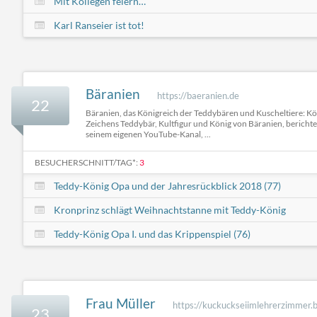
Mit Kollegen feiern…
Karl Ranseier ist tot!
Bäranien
https://baeranien.de
22
Bäranien, das Königreich der Teddybären und Kuscheltiere: Kön
Zeichens Teddybär, Kultfigur und König von Bäranien, berichte
seinem eigenen YouTube-Kanal, ...
BESUCHERSCHNITT/TAG*:
3
Teddy-König Opa und der Jahresrückblick 2018 (77)
Kronprinz schlägt Weihnachtstanne mit Teddy-König
Teddy-König Opa I. und das Krippenspiel (76)
Frau Müller
https://kuckuckseiimlehrerzimmer.
23