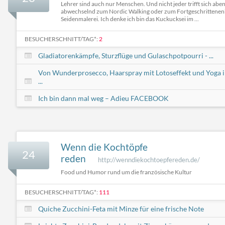
Lehrer sind auch nur Menschen. Und nicht jeder trifft sich abe
abwechselnd zum Nordic Walking oder zum Fortgeschrittenen
Seidenmalerei. Ich denke ich bin das Kuckucksei im ...
BESUCHERSCHNITT/TAG*:
2
Gladiatorenkämpfe, Sturzflüge und Gulaschpotpourri - ...
Von Wunderprosecco, Haarspray mit Lotoseffekt und Yoga 
...
Ich bin dann mal weg – Adieu FACEBOOK
Wenn die Kochtöpfe
24
reden
http://wenndiekochtoepfereden.de/
Food und Humor rund um die französische Kultur
BESUCHERSCHNITT/TAG*:
111
Quiche Zucchini-Feta mit Minze für eine frische Note