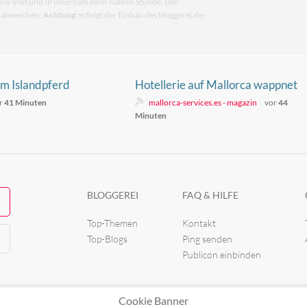
pro Visit und IP innerhalb einer halben Stunde. Der
n abweichen.
Achtung:
erfolgt der Einbau des bloggerei.de-
m Islandpferd
Hotellerie auf Mallorca wappnet
: erst Innen, dann
sich für Sonnenfinsternis
r
41 Minuten
mallorca-services.es - magazin
vor
44
Minuten
BLOGGEREI
FAQ & HILFE
Top-Themen
Kontakt
Top-Blogs
Ping senden
Publicon einbinden
Cookie Banner