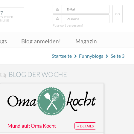
17
GO
ESUCHER
NLINE
Passwort vergessen?
ogs
Blog anmelden!
Magazin
Startseite
Funnyblogs
Seite 3
BLOG DER WOCHE
Mund auf: Oma Kocht
+ DETAILS