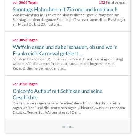
vor
3066 Tagen
1329
mal gelesen
Sonntags Hähnchen mit Zitrone und knoblauch
Was ist wichtiger in Frankreich als das allerheiligste Mittagessen am
Sonntag, bei dem die ganze Familie am Tisch versammelt ist. Es ist sogar
ein Muss! Du bist 20, hast am ...
vor
3098 Tagen
Waffeln essen und dabei schauen, ob und wo in
Frankreich Karneval gefeiert ...
Seit dem Chandeleur (2. Feb) bis zum Mardi Gras (Faschingsdienstag)
wenden sich die Crêpes in der Luft, rauschen die bugnes (-> zum
Rezept), die merveilles oder die ...
vor
3120 Tagen
Chicorée Auflauf mit Schinken und seine
Geschichte
Die Franzosen sagen generell “endive”, die Sch’tis in Nordfrankreich
sagen „chicon“ und die Deutschen sagen „Chicorée“, was für Franzosen
Ersatzkaffee heißt… Warum ist es so? Der ...
mehr...