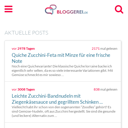
AKTUELLE POSTS
vor
2978 Tagen
2171
mal gelesen
Quiche Zucchini-Feta mit Minze für eine frische
Note
Noch eine Quichevariante! Die klassische Quiche lorraine backe ich
eigentlich sehr selten, da es so viele interessante Variationen gibt. Mit
Gemüse schmeckt es mir sowieso ...
vor
3008 Tagen
838
mal gelesen
Leichte Zucchini-Bandnudeln mit
Ziegenkäsesauce und gegrilltem Schinken ...
Vielleicht habt ihr schon von den sogenannten “Zoodles” gehört? Es
sind Gemüse-Nudeln, oft aus Zucchini hergestellt. Sie sind die gesunde
(und leckere) Alternativ zum ...