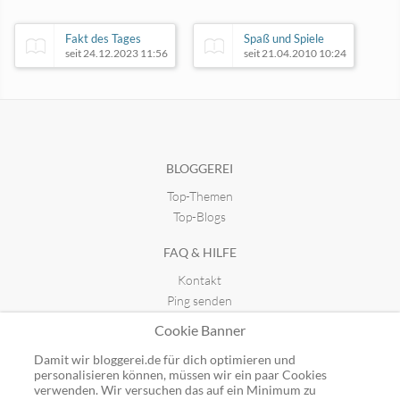
Fakt des Tages
Spaß und Spiele
seit 24.12.2023 11:56
seit 21.04.2010 10:24
Die Kur-Oase
seit 30.09.2023 15:50
BLOGGEREI
Top-Themen
Narrenspiegel - Humor Satire
seit 14.07.2019 21:12
Top-Blogs
FAQ & HILFE
Kontakt
Ping senden
Publicon einbinden
Cookie Banner
GUTSCHEINE
Damit wir bloggerei.de für dich optimieren und
personalisieren können, müssen wir ein paar Cookies
Top-Gutscheine
verwenden. Wir versuchen das auf ein Minimum zu