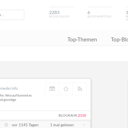
2283
6
BLOGS ONLINE
BLOGS WARTEND
B
O
Top-Themen
Top-Bl
eineder.info
iche. Worauf kommt es
nd günstige
BLOGRANK
2110
vor 1145 Tagen
1 mal gelesen