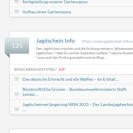
Fertigstellung unserer Gartensauna
Aufbau einer Gartensauna
Jagdschein Info
https://www.jagdschein-info.
125
Den Jagdschein machen und die Prüfung meistern, Wissenswe
Jagdschein: ? Was Du vorher bedenken solltest, ? welche Kost
? was nach der Prüfung ansteht und ein Blog ...
BESUCHERSCHNITT/TAG*:
129
Das deutsche Erbrecht und die Waffen – Im Erbfall ...
Bündnis90/Die Grünen – Bundesumweltministerin Steffi
Lemke ...
Jagdscheinverlängerung NRW 2023 – Der Landesjagdverba
...