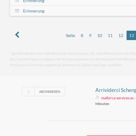
Erinnerung
Erinnerung
Seite
8
9
10
11
12
13
* gezählt werden nur reale Besucher, keine Robots, etc. Gezählt wird nur ein Hit 
Durchschnitt kann zu Beginn der Erfassung leicht von den tatsächlichen Werte
Publicons nicht ordnungsgemäß, können die Zahlen niedriger ausfallen.
Arrividerci Sch
ABONNIEREN
mallorca-services.es 
Minuten