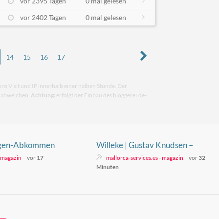
vor 2395 Tagen
0 mal gelesen
vor 2402 Tagen
0 mal gelesen
14
15
16
17
pro Visit und IP innerhalb einer halben Stunde. Der
n abweichen.
Achtung:
erfolgt der Einbau des bloggerei.de-
engen-Abkommen
Willeke | Gustav Knudsen –
08.08.2026
- magazin
vor
17
mallorca-services.es - magazin
vor
32
Minuten