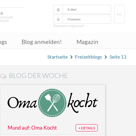
16
GO
ESUCHER
NLINE
Passwort vergessen?
ogs
Blog anmelden!
Magazin
Startseite
Freizeitblogs
Seite 13
BLOG DER WOCHE
Mund auf: Oma Kocht
+ DETAILS