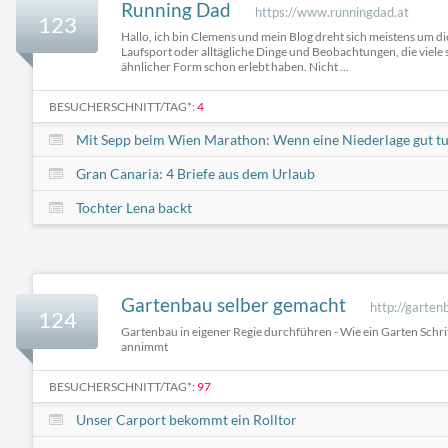
Running Dad
https://www.runningdad.at
123
Hallo, ich bin Clemens und mein Blog dreht sich meistens um di
Laufsport oder alltägliche Dinge und Beobachtungen, die viele s
ähnlicher Form schon erlebt haben. Nicht ...
BESUCHERSCHNITT/TAG*:
4
Mit Sepp beim Wien Marathon: Wenn eine Niederlage gut tu
Gran Canaria: 4 Briefe aus dem Urlaub
Tochter Lena backt
Gartenbau selber gemacht
http://garten
124
Gartenbau in eigener Regie durchführen - Wie ein Garten Schritt
annimmt
BESUCHERSCHNITT/TAG*:
97
Unser Carport bekommt ein Rolltor