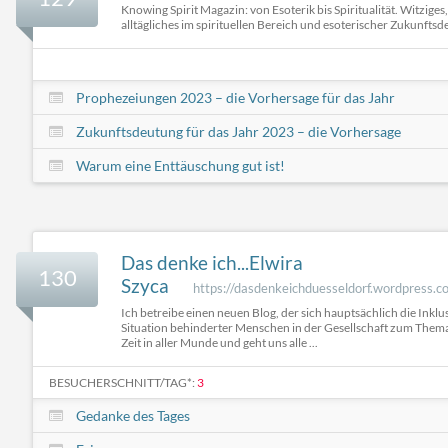
Knowing Spirit Magazin: von Esoterik bis Spiritualität. Witzige
alltägliches im spirituellen Bereich und esoterischer Zukunftsd
Prophezeiungen 2023 – die Vorhersage für das Jahr
Zukunftsdeutung für das Jahr 2023 – die Vorhersage
Warum eine Enttäuschung gut ist!
Das denke ich...Elwira
130
Szyca
https://dasdenkeichduesseldorf.wordpress.c
Ich betreibe einen neuen Blog, der sich hauptsächlich die Inklu
Situation behinderter Menschen in der Gesellschaft zum Thema 
Zeit in aller Munde und geht uns alle ...
BESUCHERSCHNITT/TAG*:
3
Gedanke des Tages