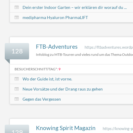
Dein erster Indoor Garten – wir erklären dir worauf du ...
medipharma Hyaluron PharmaLIFT
FTB-Adventures
https://ftbadventures.word
128
Infoblog zu MTB-Touren und vieles rund um das Thema Outdo
BESUCHERSCHNITT/TAG*:
9
Wo der Guide ist, ist vorne.
Neue Vorsätze und der Drang raus zu gehen
Gegen das Vergessen
Knowing Spirit Magazin
https://knowing-
129