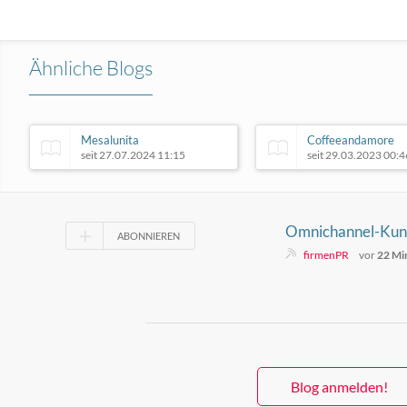
Ähnliche Blogs
Mesalunita
Coffeeandamore
seit 27.07.2024 11:15
seit 29.03.2023 00:4
Omnichannel-Kun
ABONNIEREN
Warum Beschwerd
firmenPR
vor
22 Mi
öffentlich stattfin
Blog anmelden!