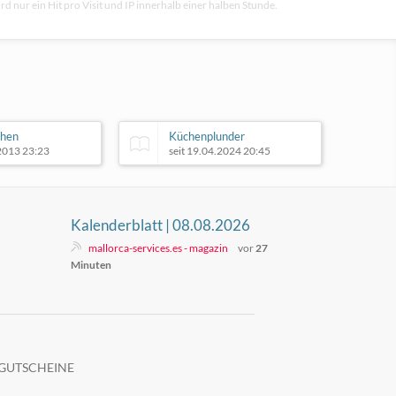
rd nur ein Hit pro Visit und IP innerhalb einer halben Stunde.
chen
Küchenplunder
.2013 23:23
seit 19.04.2024 20:45
Kalenderblatt | 08.08.2026
mallorca-services.es - magazin
vor
27
Minuten
GUTSCHEINE