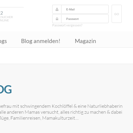
12
GO
ESUCHER
NLINE
Passwort vergessen?
ogs
Blog anmelden!
Magazin
OG
Ehefrau mit schwingendem Kochlöffel & eine Naturliebhaberin
 alle anderen Mamas versucht, alles richtig zu machen & dabei
lüge, Familienreisen, Mamakulturzeit....