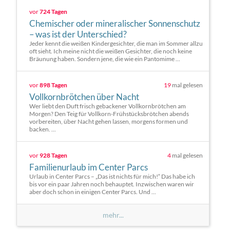
vor
724 Tagen
Chemischer oder mineralischer Sonnenschutz
– was ist der Unterschied?
Jeder kennt die weißen Kindergesichter, die man im Sommer allzu
oft sieht. Ich meine nicht die weißen Gesichter, die noch keine
Bräunung haben. Sondern jene, die wie ein Pantomime ...
vor
898 Tagen
19
mal gelesen
Vollkornbrötchen über Nacht
Wer liebt den Duft frisch gebackener Vollkornbrötchen am
Morgen? Den Teig für Vollkorn-Frühstücksbrötchen abends
vorbereiten, über Nacht gehen lassen, morgens formen und
backen. ...
vor
928 Tagen
4
mal gelesen
Familienurlaub im Center Parcs
Urlaub in Center Parcs – „Das ist nichts für mich!“ Das habe ich
bis vor ein paar Jahren noch behauptet. Inzwischen waren wir
aber doch schon in einigen Center Parcs. Und ...
mehr...