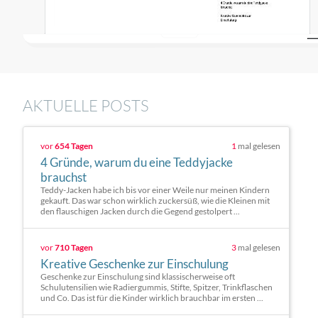
AKTUELLE POSTS
vor
654 Tagen
1
mal gelesen
4 Gründe, warum du eine Teddyjacke
brauchst
Teddy-Jacken habe ich bis vor einer Weile nur meinen Kindern
gekauft. Das war schon wirklich zuckersüß, wie die Kleinen mit
den flauschigen Jacken durch die Gegend gestolpert ...
vor
710 Tagen
3
mal gelesen
Kreative Geschenke zur Einschulung
Geschenke zur Einschulung sind klassischerweise oft
Schulutensilien wie Radiergummis, Stifte, Spitzer, Trinkflaschen
und Co. Das ist für die Kinder wirklich brauchbar im ersten ...