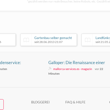
*gezählt werden nur reale Besucher, keine Robots, etc. Gezählt wi
Gartenbau selber gemacht
Landfünk
6
seit 28.06.2013 21:07
seit 21.05
denservice:
Galloper: Die Renaissance einer
en heute
spanischen Automarke
nuten
mallorca-services.es - magazin
vor
22
den
Minuten
BLOGGEREI
FAQ & HILFE