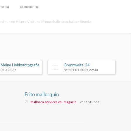
rd nur ein Hit pro Visit und IP innerhalb einer halben Stunde.
Meine Hobbyfotografie
Brennweite-24
.2010 23:35
seit 21.01.2025 22:30
Frito mallorquín
mallorca-services.es - magazin
vor
1 Stunde