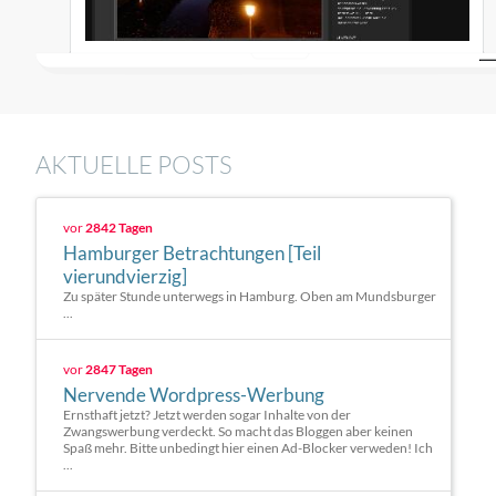
AKTUELLE POSTS
vor
2842 Tagen
Hamburger Betrachtungen [Teil
vierundvierzig]
Zu später Stunde unterwegs in Hamburg. Oben am Mundsburger
...
vor
2847 Tagen
Nervende Wordpress-Werbung
Ernsthaft jetzt? Jetzt werden sogar Inhalte von der
Zwangswerbung verdeckt. So macht das Bloggen aber keinen
Spaß mehr. Bitte unbedingt hier einen Ad-Blocker verweden! Ich
...