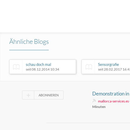
Ähnliche Blogs
schau doch mal
Sensorgrafie
seit 08.12.2014 10:34
seit 28.02.2017 16:4
Demonstration in 
ABONNIEREN
touristische Über
mallorca-services.es
Minuten