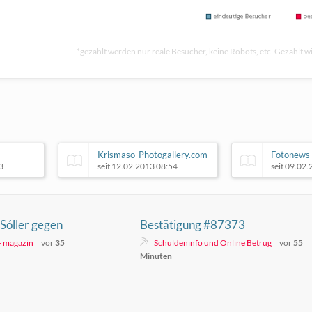
*gezählt werden nur reale Besucher, keine Robots, etc. Gezählt wi
Krismaso-Photogallery.com
Fotonews-
3
seit 12.02.2013 08:54
seit 09.02
Sóller gegen
Bestätigung #87373
lastung
 - magazin
vor
35
Schuldeninfo und Online Betrug
vor
55
Minuten