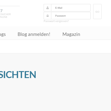
97
GO
ESUCHER
NLINE
Passwort vergessen?
ogs
Blog anmelden!
Magazin
SICHTEN