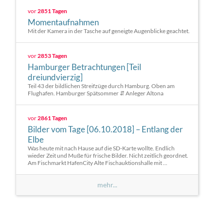
vor
2851 Tagen
Momentaufnahmen
Mit der Kamera in der Tasche auf geneigte Augenblicke geachtet.
vor
2853 Tagen
Hamburger Betrachtungen [Teil
dreiundvierzig]
Teil 43 der bildlichen Streifzüge durch Hamburg. Oben am
Flughafen. Hamburger Spätsommer ⇵ Anleger Altona
vor
2861 Tagen
Bilder vom Tage [06.10.2018] – Entlang der
Elbe
Was heute mit nach Hause auf die SD-Karte wollte. Endlich
wieder Zeit und Muße für frische Bilder. Nicht zeitlich geordnet.
Am Fischmarkt HafenCity Alte Fischauktionshalle mit ...
mehr...