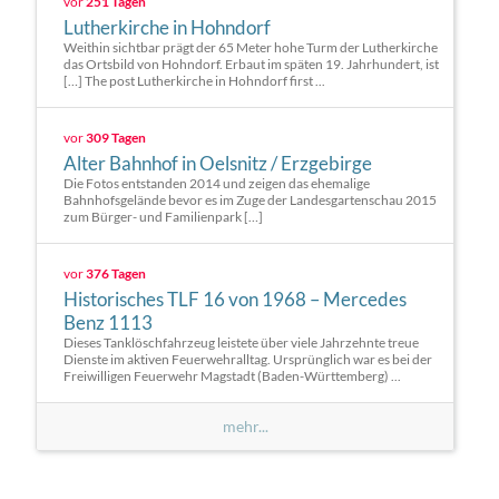
vor
251 Tagen
Lutherkirche in Hohndorf
Weithin sichtbar prägt der 65 Meter hohe Turm der Lutherkirche
das Ortsbild von Hohndorf. Erbaut im späten 19. Jahrhundert, ist
[…] The post Lutherkirche in Hohndorf first ...
vor
309 Tagen
Alter Bahnhof in Oelsnitz / Erzgebirge
Die Fotos entstanden 2014 und zeigen das ehemalige
Bahnhofsgelände bevor es im Zuge der Landesgartenschau 2015
zum Bürger- und Familienpark […]
vor
376 Tagen
Historisches TLF 16 von 1968 – Mercedes
Benz 1113
Dieses Tanklöschfahrzeug leistete über viele Jahrzehnte treue
Dienste im aktiven Feuerwehralltag. Ursprünglich war es bei der
Freiwilligen Feuerwehr Magstadt (Baden-Württemberg) ...
mehr...