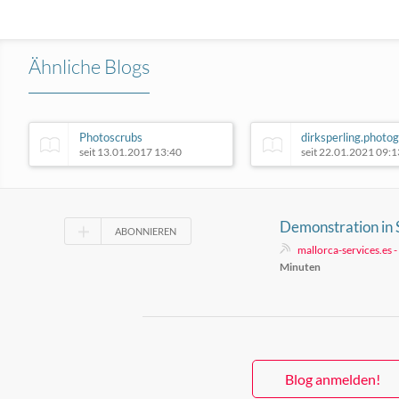
Ähnliche Blogs
Photoscrubs
dirksperling.photo
seit 13.01.2017 13:40
seit 22.01.2021 09:1
Demonstration in 
ABONNIEREN
touristische Überl
mallorca-services.es 
Minuten
Blog anmelden!