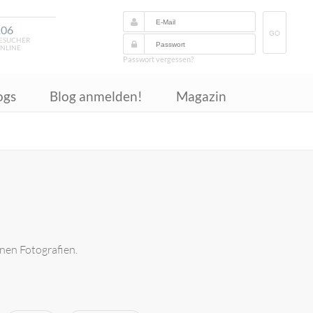
106
GO
ESUCHER
NLINE
Passwort vergessen?
ogs
Blog anmelden!
Magazin
inen Fotografien.