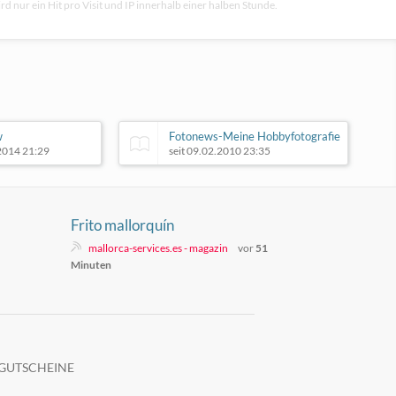
rd nur ein Hit pro Visit und IP innerhalb einer halben Stunde.
w
Fotonews-Meine Hobbyfotografie
.2014 21:29
seit 09.02.2010 23:35
Frito mallorquín
mallorca-services.es - magazin
vor
51
Minuten
GUTSCHEINE