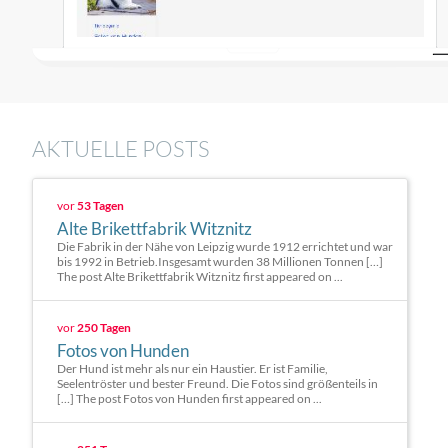
AKTUELLE POSTS
vor
53 Tagen
Alte Brikettfabrik Witznitz
Die Fabrik in der Nähe von Leipzig wurde 1912 errichtet und war
bis 1992 in Betrieb.Insgesamt wurden 38 Millionen Tonnen […]
The post Alte Brikettfabrik Witznitz first appeared on ...
vor
250 Tagen
Fotos von Hunden
Der Hund ist mehr als nur ein Haustier. Er ist Familie,
Seelentröster und bester Freund. Die Fotos sind größenteils in
[…] The post Fotos von Hunden first appeared on ...