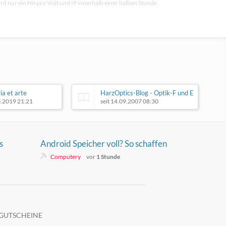
rd nur ein Hit pro Visit und IP innerhalb einer halben Stunde.
ia et arte
HarzOptics-Blog - Optik-F und E
0.2019 21:21
seit 14.09.2007 08:30
s
Android Speicher voll? So schaffen
ne
Sie schnell Platz
Computery
vor
1 Stunde
GUTSCHEINE