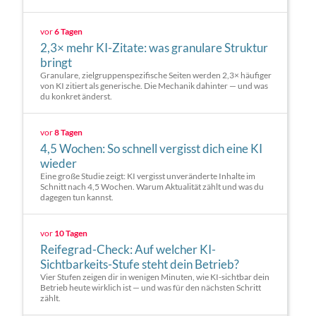
vor
6 Tagen
2,3× mehr KI-Zitate: was granulare Struktur
bringt
Granulare, zielgruppenspezifische Seiten werden 2,3× häufiger
von KI zitiert als generische. Die Mechanik dahinter — und was
du konkret änderst.
vor
8 Tagen
4,5 Wochen: So schnell vergisst dich eine KI
wieder
Eine große Studie zeigt: KI vergisst unveränderte Inhalte im
Schnitt nach 4,5 Wochen. Warum Aktualität zählt und was du
dagegen tun kannst.
vor
10 Tagen
Reifegrad-Check: Auf welcher KI-
Sichtbarkeits-Stufe steht dein Betrieb?
Vier Stufen zeigen dir in wenigen Minuten, wie KI-sichtbar dein
Betrieb heute wirklich ist — und was für den nächsten Schritt
zählt.