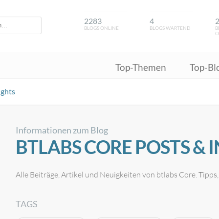
2283
4
BLOGS ONLINE
BLOGS WARTEND
B
O
Top-Themen
Top-Bl
ights
Informationen zum Blog
BTLABS CORE POSTS & 
Alle Beiträge, Artikel und Neuigkeiten von btlabs Core. Tipps
TAGS