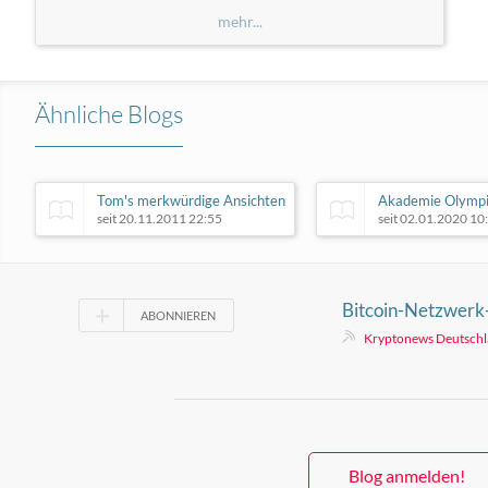
mehr...
Ähnliche Blogs
Tom's merkwürdige Ansichten
Akademie Olymp
seit 20.11.2011 22:55
seit 02.01.2020 10
Bitcoin-Netzwerk
ABONNIEREN
Entwickler entdec
Kryptonews Deutsch
Sicherheitslücken
Blog anmelden!