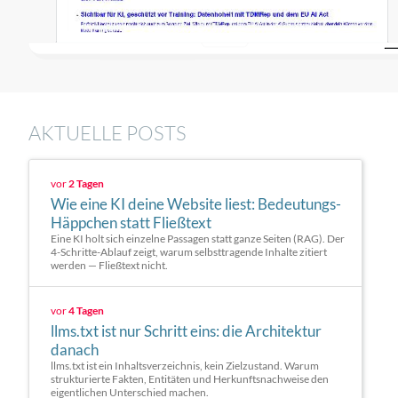
AKTUELLE POSTS
vor
2 Tagen
Wie eine KI deine Website liest: Bedeutungs-
Häppchen statt Fließtext
Eine KI holt sich einzelne Passagen statt ganze Seiten (RAG). Der
4-Schritte-Ablauf zeigt, warum selbsttragende Inhalte zitiert
werden — Fließtext nicht.
vor
4 Tagen
llms.txt ist nur Schritt eins: die Architektur
danach
llms.txt ist ein Inhaltsverzeichnis, kein Zielzustand. Warum
strukturierte Fakten, Entitäten und Herkunftsnachweise den
eigentlichen Unterschied machen.