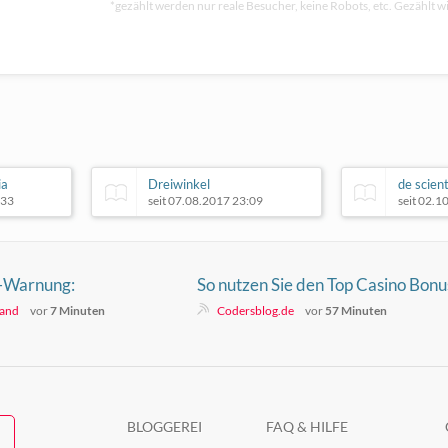
*gezählt werden nur reale Besucher, keine Robots, etc. Gezählt wi
ia
Dreiwinkel
de scient
:33
seit 07.08.2017 23:09
seit 02.1
-Warnung:
So nutzen Sie den Top Casino Bonu
ken fast 5.000
Österreich optimal für Ihre Gewin
land
vor
7 Minuten
Codersblog.de
vor
57 Minuten
BLOGGEREI
FAQ & HILFE