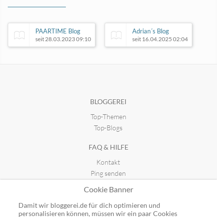
PAARTIME Blog
Adrian´s Blog
seit 28.03.2023 09:10
seit 16.04.2025 02:04
Wirksam oder unwirksam?
seit 14.08.2011 19:15
BLOGGEREI
Top-Themen
Gesundheitsblog-mediportal-onl
seit 14.11.2013 14:28
Top-Blogs
FAQ & HILFE
Kontakt
Ping senden
Publicon einbinden
Cookie Banner
GUTSCHEINE
Damit wir bloggerei.de für dich optimieren und
personalisieren können, müssen wir ein paar Cookies