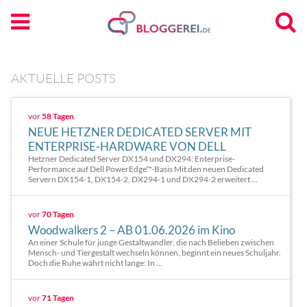
AKTUELLE POSTS
vor
58 Tagen
NEUE HETZNER DEDICATED SERVER MIT
ENTERPRISE-HARDWARE VON DELL
Hetzner Dedicated Server DX154 und DX294: Enterprise-
Performance auf Dell PowerEdge™-Basis Mit den neuen Dedicated
Servern DX154-1, DX154-2, DX294-1 und DX294-2 erweitert ...
vor
70 Tagen
Woodwalkers 2 – AB 01.06.2026 im Kino
An einer Schule für junge Gestaltwandler, die nach Belieben zwischen
Mensch- und Tiergestalt wechseln können, beginnt ein neues Schuljahr.
Doch die Ruhe währt nicht lange: In ...
vor
71 Tagen