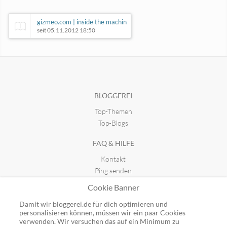
gizmeo.com | inside the machin
seit 05.11.2012 18:50
CathyProductions
Chris Smart
seit 21.06.2017 14:04
seit 27.11.2025 12:59
BLOGGEREI
Top-Themen
Gaming-Mag | News
seit 20.09.2015 09:56
Top-Blogs
FAQ & HILFE
Kontakt
Ping senden
Publicon einbinden
Cookie Banner
GUTSCHEINE
Damit wir bloggerei.de für dich optimieren und
personalisieren können, müssen wir ein paar Cookies
Top-Gutscheine
verwenden. Wir versuchen das auf ein Minimum zu