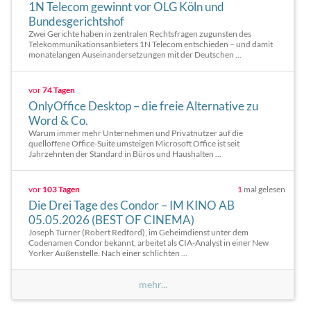
1N Telecom gewinnt vor OLG Köln und
Bundesgerichtshof
Zwei Gerichte haben in zentralen Rechtsfragen zugunsten des
Telekommunikationsanbieters 1N Telecom entschieden – und damit
monatelangen Auseinandersetzungen mit der Deutschen ...
vor
74 Tagen
OnlyOffice Desktop – die freie Alternative zu
Word & Co.
Warum immer mehr Unternehmen und Privatnutzer auf die
quelloffene Office-Suite umsteigen Microsoft Office ist seit
Jahrzehnten der Standard in Büros und Haushalten ...
vor
103 Tagen
1
mal gelesen
Die Drei Tage des Condor – IM KINO AB
05.05.2026 (BEST OF CINEMA)
Joseph Turner (Robert Redford), im Geheimdienst unter dem
Codenamen Condor bekannt, arbeitet als CIA-Analyst in einer New
Yorker Außenstelle. Nach einer schlichten ...
mehr...