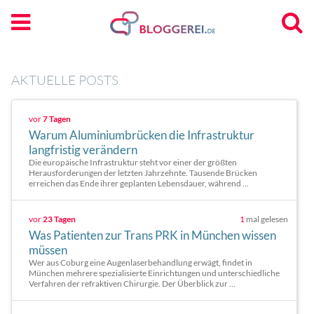
AKTUELLE POSTS
vor
7 Tagen
Warum Aluminiumbrücken die Infrastruktur
langfristig verändern
Die europäische Infrastruktur steht vor einer der größten
Herausforderungen der letzten Jahrzehnte. Tausende Brücken
erreichen das Ende ihrer geplanten Lebensdauer, während ...
vor
23 Tagen
1
mal gelesen
Was Patienten zur Trans PRK in München wissen
müssen
Wer aus Coburg eine Augenlaserbehandlung erwägt, findet in
München mehrere spezialisierte Einrichtungen und unterschiedliche
Verfahren der refraktiven Chirurgie. Der Überblick zur ...