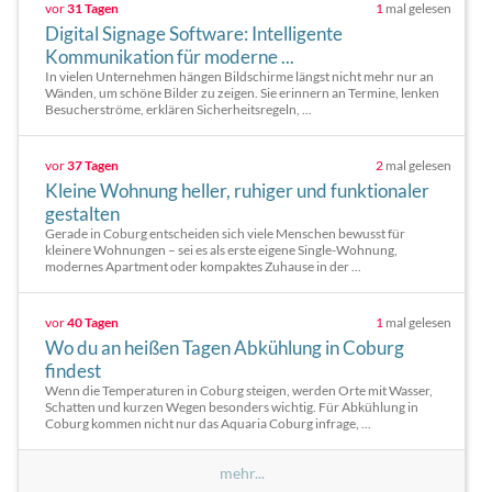
vor
31 Tagen
1
mal gelesen
Digital Signage Software: Intelligente
Kommunikation für moderne ...
In vielen Unternehmen hängen Bildschirme längst nicht mehr nur an
Wänden, um schöne Bilder zu zeigen. Sie erinnern an Termine, lenken
Besucherströme, erklären Sicherheitsregeln, ...
vor
37 Tagen
2
mal gelesen
Kleine Wohnung heller, ruhiger und funktionaler
gestalten
Gerade in Coburg entscheiden sich viele Menschen bewusst für
kleinere Wohnungen – sei es als erste eigene Single-Wohnung,
modernes Apartment oder kompaktes Zuhause in der ...
vor
40 Tagen
1
mal gelesen
Wo du an heißen Tagen Abkühlung in Coburg
findest
Wenn die Temperaturen in Coburg steigen, werden Orte mit Wasser,
Schatten und kurzen Wegen besonders wichtig. Für Abkühlung in
Coburg kommen nicht nur das Aquaria Coburg infrage, ...
mehr...