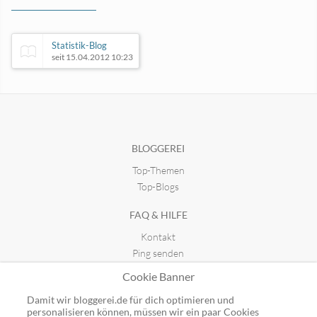
Statistik-Blog
seit 15.04.2012 10:23
Zukunftsfähigkeit in Hannover
seit 06.02.2014 21:38
BLOGGEREI
Top-Themen
Der KAUFSONNTAG.DE Blog
seit 26.05.2022 22:41
Top-Blogs
FAQ & HILFE
ISARSPARER
Kontakt
seit 31.03.2016 11:37
Ping senden
Publicon einbinden
Cookie Banner
GUTSCHEINE
Damit wir bloggerei.de für dich optimieren und
personalisieren können, müssen wir ein paar Cookies