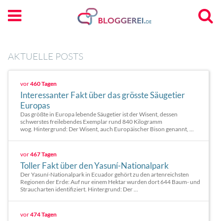
AKTUELLE POSTS
vor
460 Tagen
Interessanter Fakt über das grösste Säugetier
Europas
Das größte in Europa lebende Säugetier ist der Wisent, dessen
schwerstes freilebendes Exemplar rund 840 Kilogramm
wog. Hintergrund: Der Wisent, auch Europäischer Bison genannt, ...
vor
467 Tagen
Toller Fakt über den Yasuní-Nationalpark
Der Yasuní-Nationalpark in Ecuador gehört zu den artenreichsten
Regionen der Erde: Auf nur einem Hektar wurden dort 644 Baum- und
Straucharten identifiziert. Hintergrund: Der ...
vor
474 Tagen