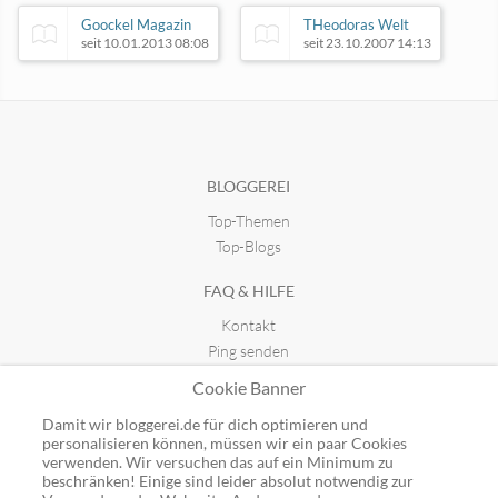
Goockel Magazin
THeodoras Welt
seit 10.01.2013 08:08
seit 23.10.2007 14:13
Wenn die Kochtöpfe reden
seit 19.12.2014 20:06
BLOGGEREI
Top-Themen
Top-10-Listen
seit 03.10.2025 01:51
Top-Blogs
FAQ & HILFE
Kontakt
Ping senden
Publicon einbinden
Cookie Banner
GUTSCHEINE
Damit wir bloggerei.de für dich optimieren und
personalisieren können, müssen wir ein paar Cookies
Top-Gutscheine
verwenden. Wir versuchen das auf ein Minimum zu
beschränken! Einige sind leider absolut notwendig zur
Alle Shops