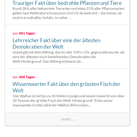
Trauriger Fakt über bedrohte Pflanzen und Tiere
Rund 28 % aller bekannten Tierarten und etwa 23 % aller Pflanzenarten
gelten laut Weltnaturschutzunion (IUCN) als bedroht – das heisst, sie
sind in ernsthafter Gefahr, in naher ...
vor
481 Tagen
Lehrreicher Fakt über eine der ältesten
Demokratien der Welt
Island gilt mit dem Althing, das im Jahr 930 n. Chr. gegründet wurde, als
eine der ältesten noch bestehenden Demokratien der
Welt.Hintergrund: Das Althing entstand als ...
vor
488 Tagen
Wissenswerter Fakt über den grössten Fisch der
Welt
Der Walhai ist mit bis zu 20 Metern Länge und einem Gewicht von über
30 Tonnen der größte Fisch der Welt. Hintergrund: Trotz seiner
imposanten Größe zählt der Walhai (Rhincodon ...
mehr...