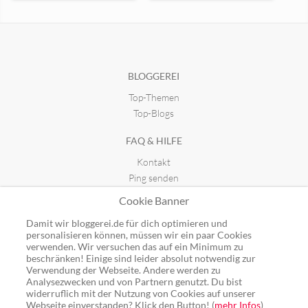
Wir sind Zeitz
ULSTI Blog
seit 19.06.2017 22:29
seit 18.07.2011 18:43
BLOGGEREI
Top-Themen
Top-Blogs
FAQ & HILFE
Kontakt
Ping senden
Publicon einbinden
Cookie Banner
GUTSCHEINE
Damit wir bloggerei.de für dich optimieren und
personalisieren können, müssen wir ein paar Cookies
Top-Gutscheine
verwenden. Wir versuchen das auf ein Minimum zu
beschränken! Einige sind leider absolut notwendig zur
Alle Shops
Verwendung der Webseite. Andere werden zu
Analysezwecken und von Partnern genutzt. Du bist
widerruflich mit der Nutzung von Cookies auf unserer
Webseite einverstanden? Klick den Button! (
mehr Infos
)