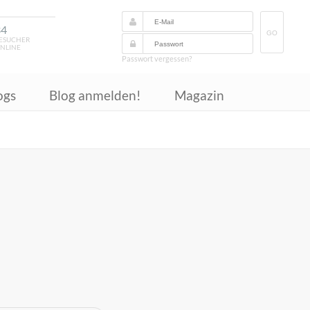
34
GO
ESUCHER
NLINE
Passwort vergessen?
ogs
Blog anmelden!
Magazin