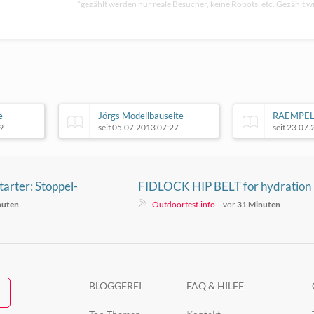
*gezählt werden nur reale Besucher, keine Robots, etc. Gezählt wi
e
Jörgs Modellbauseite
RAEMPE
9
seit 05.07.2013 07:27
seit 23.07
arter: Stoppel-
FIDLOCK HIP BELT for hydration
ute ab 11 Uhr
bladder (single)
nuten
Outdoortest.info
vor
31 Minuten
BLOGGEREI
FAQ & HILFE