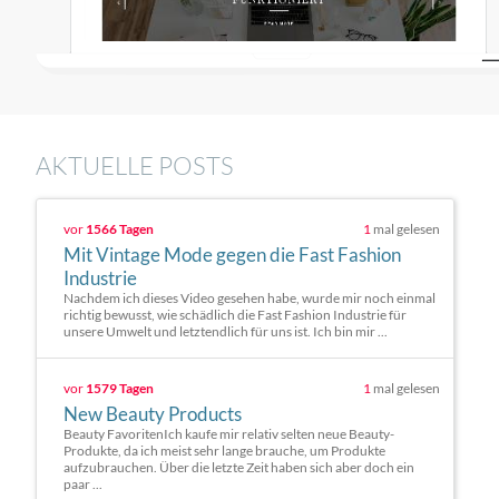
AKTUELLE POSTS
vor
1566 Tagen
1
mal gelesen
Mit Vintage Mode gegen die Fast Fashion
Industrie
Nachdem ich dieses Video gesehen habe, wurde mir noch einmal
richtig bewusst, wie schädlich die Fast Fashion Industrie für
unsere Umwelt und letztendlich für uns ist. Ich bin mir ...
vor
1579 Tagen
1
mal gelesen
New Beauty Products
Beauty FavoritenIch kaufe mir relativ selten neue Beauty-
Produkte, da ich meist sehr lange brauche, um Produkte
aufzubrauchen. Über die letzte Zeit haben sich aber doch ein
paar ...