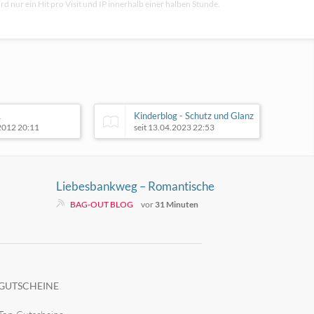
rd nur ein Hit pro Visit und IP innerhalb einer halben Stunde.
L
Kinderblog - Schutz und Glanz
.2012 20:11
seit 13.04.2023 22:53
Liebesbankweg – Romantische
Wanderung im Harzer
BAG-OUT BLOG
vor
31 Minuten
GUTSCHEINE