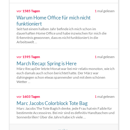
vor
1585 Tagen
1
mal gelesen
Warum Home Office für mich nicht
funktioniert
Seit fast einem halben Jahr befinde ich mich schon im
dauerhaften Home Office und habe inzwischen für mich die
Erkenntnis gewonnen, dass es nicht funktioniert.In die
Arbeitswelt ...
vor
1595 Tagen
1
mal gelesen
March Recap: Spring is Here
März RecapDer letzte Monat war bei mir relativ monoton, wie ich
euch damals auch schon berichtet hatte. Der März war
dahingegen schon etwas spannender und mit dem schönen
Wetter ...
vor
1603 Tagen
1
mal gelesen
Marc Jacobs Colorblock Tote Bag
Marc Jacobs The Tote BagIch denke, jede Frau hat ein Faible für
bestimmte Accessoires. Bei mir sind es definitiv Handtaschen und
Sonnenbrillen! Über die Jahre habe ich viele ...