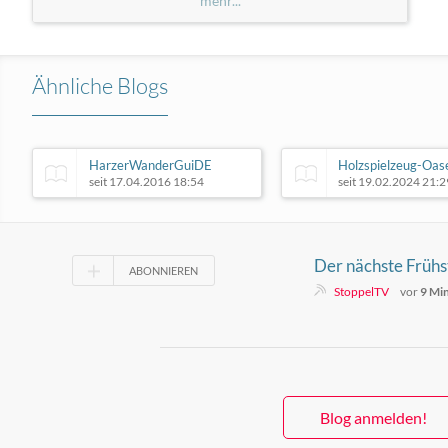
mehr...
Ähnliche Blogs
HarzerWanderGuiDE
Holzspielzeug-Oas
seit 17.04.2016 18:54
seit 19.02.2024 21:2
Der nächste Frühst
ABONNIEREN
Schänke öffnet he
StoppelTV
vor
9 Mi
Blog anmelden!