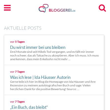
AKTUELLE POSTS
vor
5 Tagen
Du wirst immer bei uns bleiben
Drei Monate sind seit Mikels Tod vergangen, und es fällt mir immer
noch schwer, das als Tatsache zu akzeptieren. Aber ich muss. Ich muss
anerkennen, dass mein Enkelsohn nicht mehr ...
vor
7 Tagen
Was ich lese | Ida Häusser Autorin
Gerne teile ich hier im Blog die Homepage von Ida Häusser und ihre
Rezension zu meinem autobiografischen Buch und sage: Vielen
herzlichen Dank für die positive Bewertung! Source: ...
vor
7 Tagen
„Ein Buch, das bleibt“