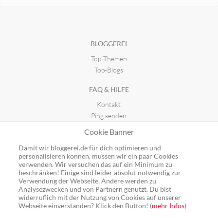
Dominik Holzer – Blog
ByeBye Switzerland
seit 20.07.2026 08:23
seit 10.04.2017 23:42
BLOGGEREI
Top-Themen
Top-Blogs
FAQ & HILFE
Kontakt
Ping senden
Publicon einbinden
Cookie Banner
GUTSCHEINE
Damit wir bloggerei.de für dich optimieren und
personalisieren können, müssen wir ein paar Cookies
Top-Gutscheine
verwenden. Wir versuchen das auf ein Minimum zu
beschränken! Einige sind leider absolut notwendig zur
Alle Shops
Verwendung der Webseite. Andere werden zu
Analysezwecken und von Partnern genutzt. Du bist
widerruflich mit der Nutzung von Cookies auf unserer
Webseite einverstanden? Klick den Button! (
mehr Infos
)