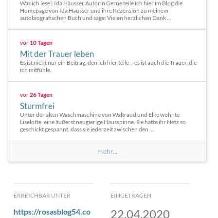
Was ich lese | Ida Häusser Autorin Gerne teile ich hier im Blog die
Homepage von Ida Häusser und ihre Rezension zu meinem
autobiografischen Buch und sage: Vielen herzlichen Dank ...
vor
10 Tagen
Mit der Trauer leben
Es ist nicht nur ein Beitrag, den ich hier teile – es ist auch die Trauer, die
ich mitfühle.
vor
26 Tagen
Sturmfrei
Unter der alten Waschmaschine von Waltraud und Elke wohnte
Liselotte, eine äußerst neugierige Hausspinne. Sie hatte ihr Netz so
geschickt gespannt, dass sie jederzeit zwischen den ...
mehr...
ERREICHBAR UNTER
EINGETRAGEN
https://rosasblog54.co
22.04.2020