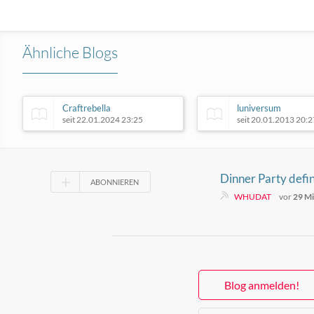
Ähnliche Blogs
Craftrebella
luniversum
seit 22.01.2024 23:25
seit 20.01.2013 20:2
Dinner Party defin
ABONNIEREN
„Whatchu Bringin
WHUDAT
vor
29 M
Sound von Jazz u
Blog anmelden!