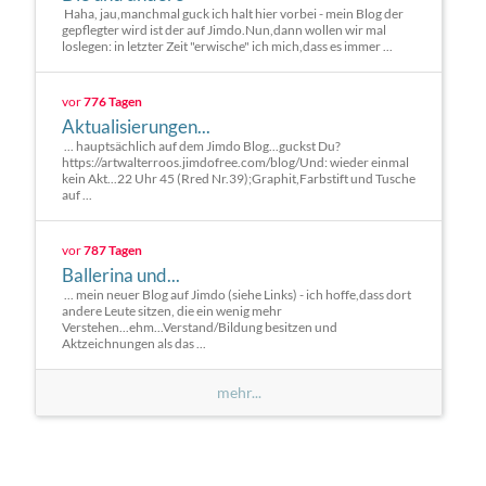
Haha, jau,manchmal guck ich halt hier vorbei - mein Blog der
gepflegter wird ist der auf Jimdo.Nun,dann wollen wir mal
loslegen: in letzter Zeit "erwische" ich mich,dass es immer ...
vor
776 Tagen
Aktualisierungen...
... hauptsächlich auf dem Jimdo Blog...guckst Du?
https://artwalterroos.jimdofree.com/blog/Und: wieder einmal
kein Akt...22 Uhr 45 (Rred Nr.39);Graphit,Farbstift und Tusche
auf ...
vor
787 Tagen
Ballerina und...
... mein neuer Blog auf Jimdo (siehe Links) - ich hoffe,dass dort
andere Leute sitzen, die ein wenig mehr
Verstehen...ehm...Verstand/Bildung besitzen und
Aktzeichnungen als das ...
mehr...