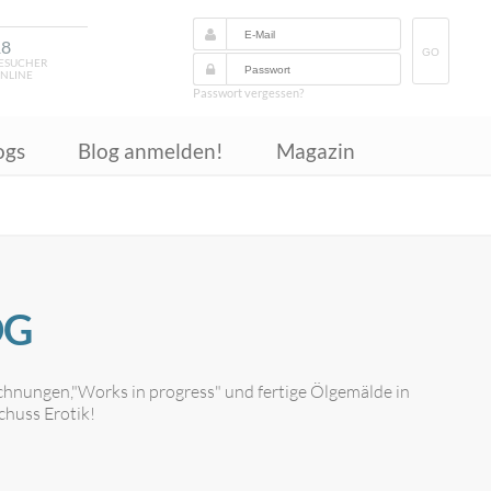
18
GO
ESUCHER
NLINE
Passwort vergessen?
ogs
Blog anmelden!
Magazin
OG
ichnungen,"Works in progress" und fertige Ölgemälde in
chuss Erotik!