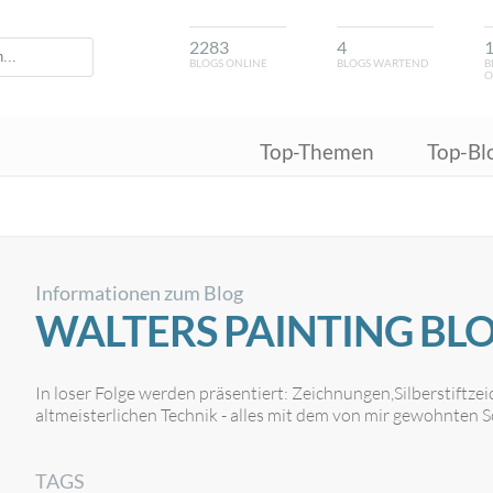
2283
4
BLOGS ONLINE
BLOGS WARTEND
B
O
Top-Themen
Top-Bl
Informationen zum Blog
WALTERS PAINTING BL
In loser Folge werden präsentiert: Zeichnungen,Silberstiftze
altmeisterlichen Technik - alles mit dem von mir gewohnten S
TAGS