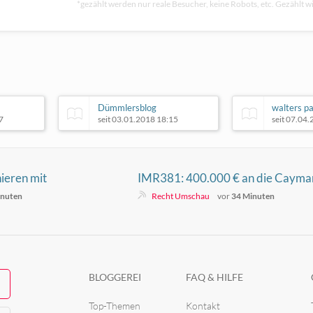
*gezählt werden nur reale Besucher, keine Robots, etc. Gezählt wi
Dümmlersblog
walters pa
7
seit 03.01.2018 18:15
seit 07.04
ieren mit
IMR381: 400.000 € an die Cayma
g?“ den modernen
Islands, Finanzwissen für Juristen,
inuten
Recht Umschau
vor
34 Minuten
nd Hip-Hop
was Kanzleien über Prozesse und
Tokens lernen
BLOGGEREI
FAQ & HILFE
Top-Themen
Kontakt