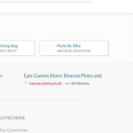
rd nur ein Hit pro Visit und IP innerhalb einer halben Stunde.
inting blog
Made By Silke
.2011 20:17
seit 18.06.2016 01:05
n
Epic Games Store: Beacon Pines und
We Were Here Together gratis bis
katzeausdemsack.de
vor
40 Minuten
zum 13.08.2026 – verbleiben
dauerhaft im Konto
GUTSCHEINE
Top-Gutscheine