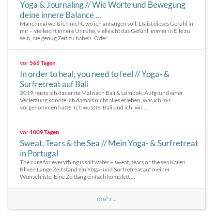
Yoga & Journaling // Wie Worte und Bewegung
deine innere Balance ...
Manchmal weiß ich nicht, wo ich anfangen soll. Da ist dieses Gefühl in
mir – vielleicht innere Unruhe, vielleicht das Gefühl, immer in Eile zu
sein, nie genug Zeit zu haben. Oder ...
vor
566 Tagen
In order to heal, you need to feel // Yoga- &
Surfretreat auf Bali
2019 reiste ich das erste Mal nach Bali & Lombok. Aufgrund einer
Verletzung konnte ich damals nicht alles erleben, was ich mir
vorgenommen hatte. Ich wusste: Bali und ich, wir ...
vor
1009 Tagen
Sweat, Tears & the Sea // Mein Yoga- & Surfretreat
in Portugal
The cure for everything is salt water – sweat, tears or the sea Karen
Blixen Lange Zeit stand ein Yoga- und Surfretreat auf meiner
Wunschliste: Eine Zeitlang einfach komplett ...
mehr...