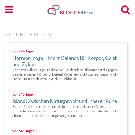
AKTUELLE POSTS
vor
276 Tagen
Hormon-Yoga – Mehr Balance für Körper, Geist
und Zyklus
Kennst du diese Tage, an denen du dich fühlst, als würdest du gegen
deinen eigenen Körper arbeiten? Oder vielleicht auch er gegen dich?
Deine Haut spielt verrückt, dein Schlaf ist ...
vor
345 Tagen
Island: Zwischen Naturgewalt und innerer Ruhe
Es gibt Reisen, bei denen lernst du nicht einfach neue Orte und
Menschen kennen, sondern immer auch einen Teil von dir. Vielleicht
einen Teil, den du schon lange vergessen hast ...
vor
541 Tagen