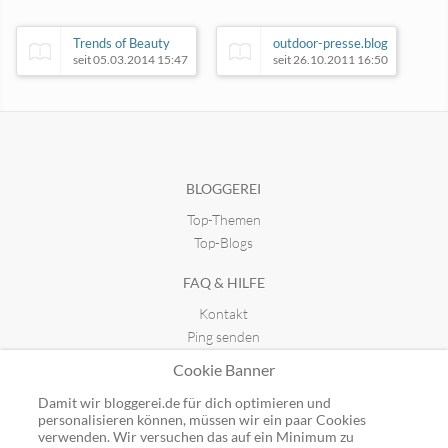
Trends of Beauty
outdoor-presse.blog
seit 05.03.2014 15:47
seit 26.10.2011 16:50
AlterNEUdenken
StoppelTV
seit 02.06.2017 20:03
seit 10.07.2022 18:23
BLOGGEREI
Top-Themen
Top-Blogs
FAQ & HILFE
Kontakt
Ping senden
Publicon einbinden
Cookie Banner
GUTSCHEINE
Damit wir bloggerei.de für dich optimieren und
personalisieren können, müssen wir ein paar Cookies
Top-Gutscheine
verwenden. Wir versuchen das auf ein Minimum zu