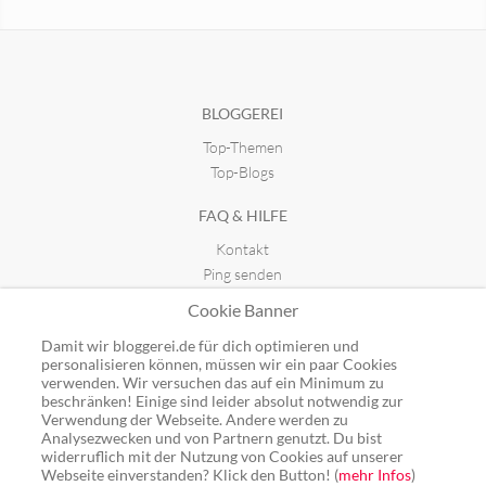
sarah.shopaholic
Das Grimoire
seit 02.02.2017 20:49
seit 27.11.2025 12:51
BLOGGEREI
Top-Themen
Top-Blogs
FAQ & HILFE
Kontakt
Ping senden
Publicon einbinden
Cookie Banner
GUTSCHEINE
Damit wir bloggerei.de für dich optimieren und
personalisieren können, müssen wir ein paar Cookies
Top-Gutscheine
verwenden. Wir versuchen das auf ein Minimum zu
beschränken! Einige sind leider absolut notwendig zur
Alle Shops
Verwendung der Webseite. Andere werden zu
Analysezwecken und von Partnern genutzt. Du bist
widerruflich mit der Nutzung von Cookies auf unserer
Webseite einverstanden? Klick den Button! (
mehr Infos
)