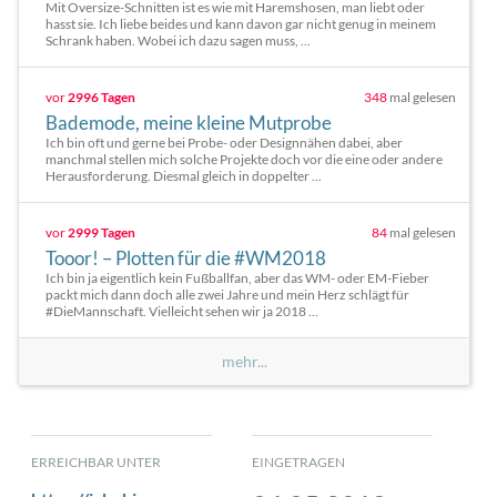
Mit Oversize-Schnitten ist es wie mit Haremshosen, man liebt oder
hasst sie. Ich liebe beides und kann davon gar nicht genug in meinem
Schrank haben. Wobei ich dazu sagen muss, ...
vor
2996 Tagen
348
mal gelesen
Bademode, meine kleine Mutprobe
Ich bin oft und gerne bei Probe- oder Designnähen dabei, aber
manchmal stellen mich solche Projekte doch vor die eine oder andere
Herausforderung. Diesmal gleich in doppelter ...
vor
2999 Tagen
84
mal gelesen
Tooor! – Plotten für die #WM2018
Ich bin ja eigentlich kein Fußballfan, aber das WM- oder EM-Fieber
packt mich dann doch alle zwei Jahre und mein Herz schlägt für
#DieMannschaft. Vielleicht sehen wir ja 2018 ...
mehr...
ERREICHBAR UNTER
EINGETRAGEN