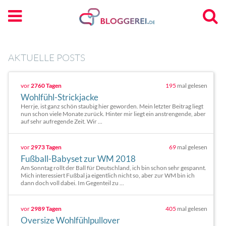
AKTUELLE POSTS
vor
2760 Tagen
195
mal gelesen
Wohlfühl-Strickjacke
Herrje, ist ganz schön staubig hier geworden. Mein letzter Beitrag liegt
nun schon viele Monate zurück. Hinter mir liegt ein anstrengende, aber
auf sehr aufregende Zeit. Wir ...
vor
2973 Tagen
69
mal gelesen
Fußball-Babyset zur WM 2018
Am Sonntag rollt der Ball für Deutschland, ich bin schon sehr gespannt.
Mich interessiert Fußbal ja eigentlich nicht so, aber zur WM bin ich
dann doch voll dabei. Im Gegenteil zu ...
vor
2989 Tagen
405
mal gelesen
Oversize Wohlfühlpullover