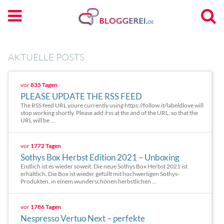
AKTUELLE POSTS
vor
835 Tagen
PLEASE UPDATE THE RSS FEED
The RSS feed URL youre currently using https://follow.it/labeldlove will
stop working shortly. Please add /rss at the and of the URL, so that the
URL will be ...
vor
1772 Tagen
Sothys Box Herbst Edition 2021 – Unboxing
Endlich ist es wieder soweit. Die neue Sothys Box Herbst 2021 ist
erhältlich. Die Box ist wieder gefüllt mit hochwertigen Sothys-
Produkten, in einem wunderschönen herbstlichen ...
vor
1786 Tagen
Nespresso Vertuo Next – perfekte