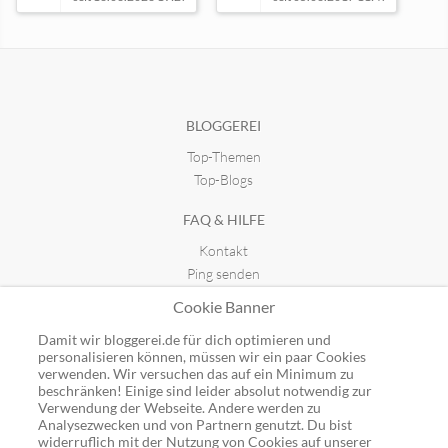
Lexis kleine Welt
Filmabend kostenlos
seit 22.08.2016 15:58
seit 28.07.2022 16:43
BLOGGEREI
Top-Themen
Top-Blogs
FAQ & HILFE
Kontakt
Ping senden
Publicon einbinden
Cookie Banner
GUTSCHEINE
Damit wir bloggerei.de für dich optimieren und
personalisieren können, müssen wir ein paar Cookies
Top-Gutscheine
verwenden. Wir versuchen das auf ein Minimum zu
beschränken! Einige sind leider absolut notwendig zur
Alle Shops
Verwendung der Webseite. Andere werden zu
Analysezwecken und von Partnern genutzt. Du bist
widerruflich mit der Nutzung von Cookies auf unserer