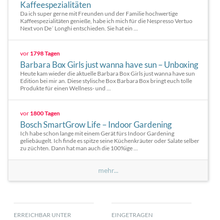
Kaffeespezialitäten
Da ich super gerne mit Freunden und der Familie hochwertige
Kaffeespezialitäten genieße, habe ich mich für die Nespresso Vertuo
Next von De´ Longhi entschieden. Sie hat ein ...
vor
1798 Tagen
Barbara Box Girls just wanna have sun – Unboxing
Heute kam wieder die aktuelle Barbara Box Girls just wanna have sun
Edition bei mir an. Diese stylische Box Barbara Box bringt euch tolle
Produkte für einen Wellness- und ...
vor
1800 Tagen
Bosch SmartGrow Life – Indoor Gardening
Ich habe schon lange mit einem Gerät fürs Indoor Gardening
geliebäugelt. Ich finde es spitze seine Küchenkräuter oder Salate selber
zu züchten. Dann hat man auch die 100%ige ...
mehr...
ERREICHBAR UNTER
EINGETRAGEN