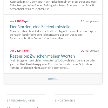
Kennst du mich überhaupt noch? Bist du meinem Blog, trotz endloser
Stille, treu geblieben? Aller Anfang ist schwer. Aber wenn der Schritt
gemacht ist, wird es leichter. Ein ...
vor
2188 Tagen
15
mal gelesen
Der Norden, eine Seelentankstelle
Clärchen strahlte mit all ihrer Kraft. Ich lag mit meiner Fee, eine eigene
zu haben ist übrigens sehr lohnenswert, auf der Decke am
Strandabschnitt in Emden. Knock war alles ...
vor
2324 Tagen
20
mal gelesen
Rezension: Zwischen meinen Worten
Mein Blog steht seit vielen Monaten still. Obwohl sich bei mir gerade
ganz viel tut. Unabhängig vom Corona. So wirklich zum Schreiben
komme ich derzeit nicht, aber ein besonderes ...
mehr...
ERREICHBAR UNTER
EINGETRAGEN