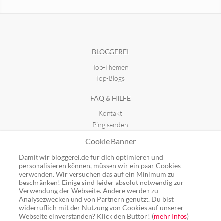
Dialog mit Chad
Art-Kreativ-Goeritz
seit 05.06.2025 22:00
seit 08.11.2013 12:12
BLOGGEREI
Top-Themen
Top-Blogs
FAQ & HILFE
Kontakt
Ping senden
Publicon einbinden
Cookie Banner
GUTSCHEINE
Damit wir bloggerei.de für dich optimieren und
personalisieren können, müssen wir ein paar Cookies
Top-Gutscheine
verwenden. Wir versuchen das auf ein Minimum zu
beschränken! Einige sind leider absolut notwendig zur
Alle Shops
Verwendung der Webseite. Andere werden zu
Analysezwecken und von Partnern genutzt. Du bist
widerruflich mit der Nutzung von Cookies auf unserer
Webseite einverstanden? Klick den Button! (
mehr Infos
)