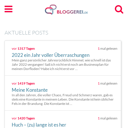
AKTUELLE POSTS
vor
1317 Tagen
1
mal gelesen
2022 ein Jahr voller Überraschungen
Mein ganz persönlicher Jahresrückblick Himmel, wie schnell ist das
Jahr 2022 vergangen! Saß ich nicht erst noch am Businessplan für
meinen Dorfloden? Habe ich nicht erst vor ...
vor
1419 Tagen
1
mal gelesen
Meine Konstante
In all den Jahren, die voller Chaos, Freud und Schmerz waren, gab es
stets eine Konstante in meinem Leben. Die Konstante ist kein üblicher
Fels in der Brandung. Die Konstante ist ...
vor
1420 Tagen
1
mal gelesen
Huch – (zu) lange ist es her