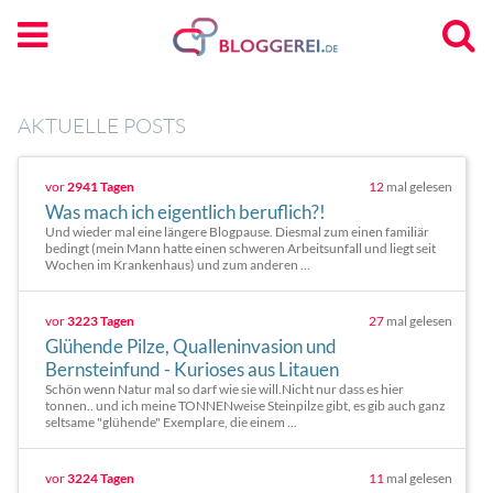
AKTUELLE POSTS
vor
2941 Tagen
12
mal gelesen
Was mach ich eigentlich beruflich?!
Und wieder mal eine längere Blogpause. Diesmal zum einen familiär
bedingt (mein Mann hatte einen schweren Arbeitsunfall und liegt seit
Wochen im Krankenhaus) und zum anderen ...
vor
3223 Tagen
27
mal gelesen
Glühende Pilze, Qualleninvasion und
Bernsteinfund - Kurioses aus Litauen
Schön wenn Natur mal so darf wie sie will.Nicht nur dass es hier
tonnen.. und ich meine TONNENweise Steinpilze gibt, es gib auch ganz
seltsame "glühende" Exemplare, die einem ...
vor
3224 Tagen
11
mal gelesen