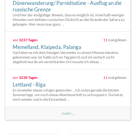
Dünenwanderung/ Parnidisdüne - Ausflug an die
russische Grenze
Und hier der endgültige Beweis, dass es möglich ist, innerhalb weniger
Minuten vom tiefsten russischen Dickicht an die Strände der Sahara zu
gelangen. Hier muss man ganz ...
vor
3237 Tagen
11
mal gelesen
Memelland, Klaipeda, Palanga
Nachdem es mit dem hiesigen Vermieter zu einem Missverständnis
gekommen war (er hatte sich im Tag geirrt) und ich einfach nicht
abgeholt wurde am vereinbarten Ort musste ich etwas ...
vor
3238 Tagen
11
mal gelesen
Lettland - Riga
Es ist wieder etwas ruhiger geworden ...Ich nutze gerade die letzten
Sommertage, um noch etwas Abenteuerluft zu schnuppern. Da hat es
mich wieder mal in die Einsamkeit ...
mehr...