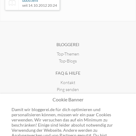
udostiehl
seit 14.10.2012 20:24
Belletristik mit Augenzwinkern
seit 21.08.2016 10:28
BLOGGEREI
Top-Themen
Nachtgedanken
Das BAF-Blog
seit 11.11.2013 14:22
seit 26.06.2019 11:14
Top-Blogs
FAQ & HILFE
Kontakt
Ping senden
Publicon einbinden
Cookie Banner
GUTSCHEINE
Damit wir bloggerei.de für dich optimieren und
personalisieren können, müssen wir ein paar Cookies
Top-Gutscheine
verwenden. Wir versuchen das auf ein Minimum zu
beschränken! Einige sind leider absolut notwendig zur
Alle Shops
Verwendung der Webseite. Andere werden zu
Analysezwecken und von Partnern genutzt. Du bist