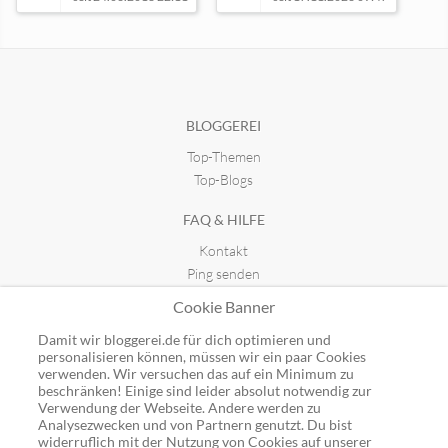
Dirk liest und testet
Gedichte
seit 12.07.2022 11:53
seit 25.11.2020 21:09
BLOGGEREI
Top-Themen
Top-Blogs
FAQ & HILFE
Kontakt
Ping senden
Publicon einbinden
Cookie Banner
GUTSCHEINE
Damit wir bloggerei.de für dich optimieren und
personalisieren können, müssen wir ein paar Cookies
Top-Gutscheine
verwenden. Wir versuchen das auf ein Minimum zu
beschränken! Einige sind leider absolut notwendig zur
Alle Shops
Verwendung der Webseite. Andere werden zu
Analysezwecken und von Partnern genutzt. Du bist
widerruflich mit der Nutzung von Cookies auf unserer