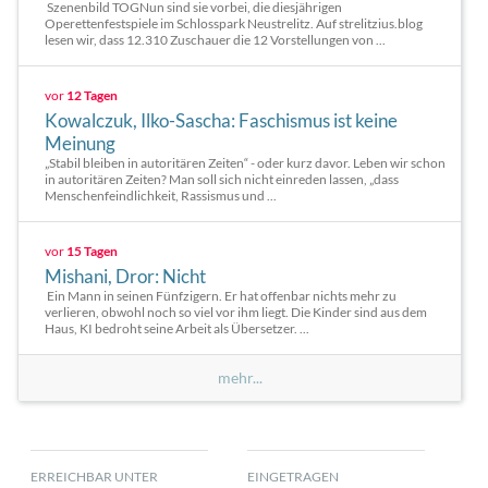
Szenenbild TOGNun sind sie vorbei, die diesjährigen
Operettenfestspiele im Schlosspark Neustrelitz. Auf strelitzius.blog
lesen wir, dass 12.310 Zuschauer die 12 Vorstellungen von ...
vor
12 Tagen
Kowalczuk, Ilko-Sascha: Faschismus ist keine
Meinung
„Stabil bleiben in autoritären Zeiten“ - oder kurz davor. Leben wir schon
in autoritären Zeiten? Man soll sich nicht einreden lassen, „dass
Menschenfeindlichkeit, Rassismus und ...
vor
15 Tagen
Mishani, Dror: Nicht
Ein Mann in seinen Fünfzigern. Er hat offenbar nichts mehr zu
verlieren, obwohl noch so viel vor ihm liegt. Die Kinder sind aus dem
Haus, KI bedroht seine Arbeit als Übersetzer. ...
mehr...
ERREICHBAR UNTER
EINGETRAGEN