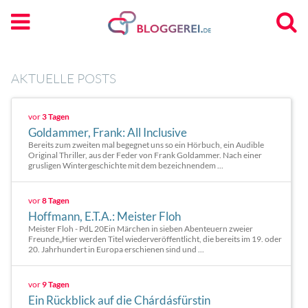
AKTUELLE POSTS
vor
3 Tagen
Goldammer, Frank: All Inclusive
Bereits zum zweiten mal begegnet uns so ein Hörbuch, ein Audible
Original Thriller, aus der Feder von Frank Goldammer. Nach einer
grusligen Wintergeschichte mit dem bezeichnendem ...
vor
8 Tagen
Hoffmann, E.T.A.: Meister Floh
Meister Floh - PdL 20Ein Märchen in sieben Abenteuern zweier
Freunde„Hier werden Titel wiederveröffentlicht, die bereits im 19. oder
20. Jahrhundert in Europa erschienen sind und ...
vor
9 Tagen
Ein Rückblick auf die Chárdásfürstin