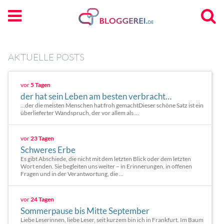
AKTUELLE POSTS
vor
5 Tagen
der hat sein Leben am besten verbracht…
…der die meisten Menschen hat froh gemachtDieser schöne Satz ist ein
überlieferter Wandspruch, der vor allem als ...
vor
23 Tagen
Schweres Erbe
Es gibt Abschiede, die nicht mit dem letzten Blick oder dem letzten
Wort enden. Sie begleiten uns weiter – in Erinnerungen, in offenen
Fragen und in der Verantwortung, die ...
vor
24 Tagen
Sommerpause bis Mitte September
Liebe Leserinnen, liebe Leser, seit kurzem bin ich in Frankfurt. Im Baum