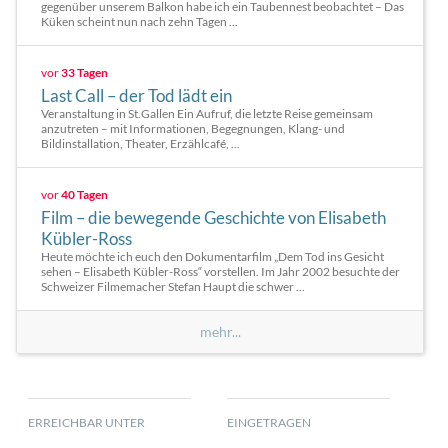
gegenüber unserem Balkon habe ich ein Taubennest beobachtet – Das
Küken scheint nun nach zehn Tagen ...
vor
33 Tagen
Last Call – der Tod lädt ein
Veranstaltung in St.Gallen Ein Aufruf, die letzte Reise gemeinsam
anzutreten – mit Informationen, Begegnungen, Klang- und
Bildinstallation, Theater, Erzählcafé, ...
vor
40 Tagen
Film – die bewegende Geschichte von Elisabeth
Kübler-Ross
Heute möchte ich euch den Dokumentarfilm „Dem Tod ins Gesicht
sehen – Elisabeth Kübler-Ross“ vorstellen. Im Jahr 2002 besuchte der
Schweizer Filmemacher Stefan Haupt die schwer ...
mehr...
ERREICHBAR UNTER
EINGETRAGEN