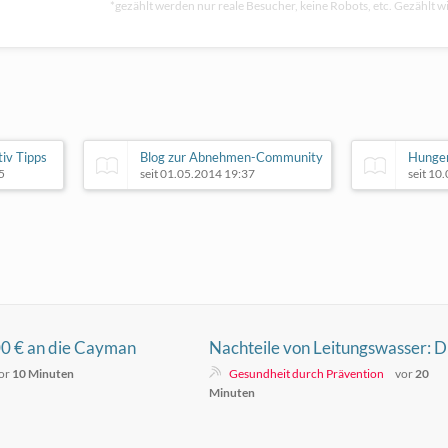
*gezählt werden nur reale Besucher, keine Robots, etc. Gezählt wi
tiv Tipps
Blog zur Abnehmen-Community
Hunger
5
seit 01.05.2014 19:37
seit 10
0 € an die Cayman
Nachteile von Leitungswasser: D
ssen für Juristen,
unsichtbare Gefahr, die kaum
or
10 Minuten
Gesundheit durch Prävention
vor
20
ber Prozesse und
jemand kennt
Minuten