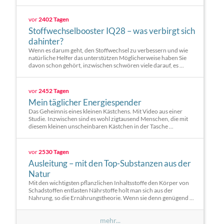
vor
2402 Tagen
Stoffwechselbooster IQ28 – was verbirgt sich
dahinter?
Wenn es darum geht, den Stoffwechsel zu verbessern und wie
natürliche Helfer das unterstützen Möglicherweise haben Sie
davon schon gehört, inzwischen schwören viele darauf, es ...
vor
2452 Tagen
Mein täglicher Energiespender
Das Geheimnis eines kleinen Kästchens. Mit Video aus einer
Studie. Inzwischen sind es wohl zigtausend Menschen, die mit
diesem kleinen unscheinbaren Kästchen in der Tasche ...
vor
2530 Tagen
Ausleitung – mit den Top-Substanzen aus der
Natur
Mit den wichtigsten pflanzlichen Inhaltsstoffe den Körper von
Schadstoffen entlasten Nährstoffe holt man sich aus der
Nahrung, so die Ernährungstheorie. Wenn sie denn genügend ...
mehr...