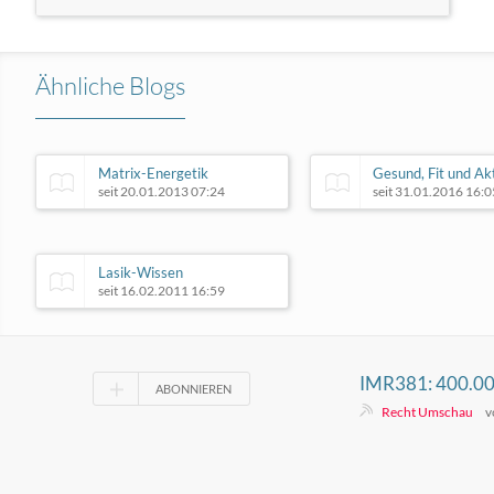
Ähnliche Blogs
Matrix-Energetik
Gesund, Fit und Ak
seit 20.01.2013 07:24
seit 31.01.2016 16:0
Lasik-Wissen
seit 16.02.2011 16:59
IMR381: 400.00
ABONNIEREN
Islands, Finanzwi
Recht Umschau
v
was Kanzleien ü
Tokens lernen