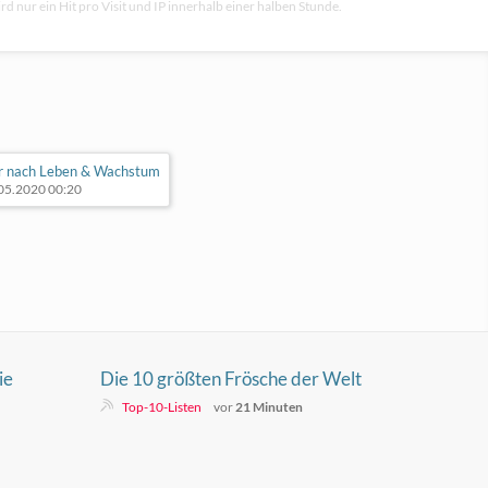
rd nur ein Hit pro Visit und IP innerhalb einer halben Stunde.
 nach Leben & Wachstum
.05.2020 00:20
ie
Die 10 größten Frösche der Welt
Top-10-Listen
vor
21 Minuten