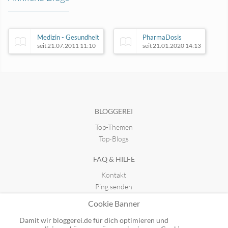
Medizin - Gesundheit
PharmaDosis
seit 21.07.2011 11:10
seit 21.01.2020 14:13
justfeelwell.Nachhaltig.gesund
seit 17.06.2022 12:28
BLOGGEREI
Top-Themen
Krankenschwester-Blog
seit 07.09.2008 15:39
Top-Blogs
FAQ & HILFE
Kontakt
Ping senden
Publicon einbinden
Cookie Banner
GUTSCHEINE
Damit wir bloggerei.de für dich optimieren und