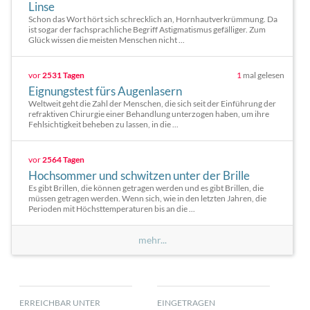
Linse
Schon das Wort hört sich schrecklich an, Hornhautverkrümmung. Da
ist sogar der fachsprachliche Begriff Astigmatismus gefälliger. Zum
Glück wissen die meisten Menschen nicht ...
vor
2531 Tagen
1
mal gelesen
Eignungstest fürs Augenlasern
Weltweit geht die Zahl der Menschen, die sich seit der Einführung der
refraktiven Chirurgie einer Behandlung unterzogen haben, um ihre
Fehlsichtigkeit beheben zu lassen, in die ...
vor
2564 Tagen
Hochsommer und schwitzen unter der Brille
Es gibt Brillen, die können getragen werden und es gibt Brillen, die
müssen getragen werden. Wenn sich, wie in den letzten Jahren, die
Perioden mit Höchsttemperaturen bis an die ...
mehr...
ERREICHBAR UNTER
EINGETRAGEN