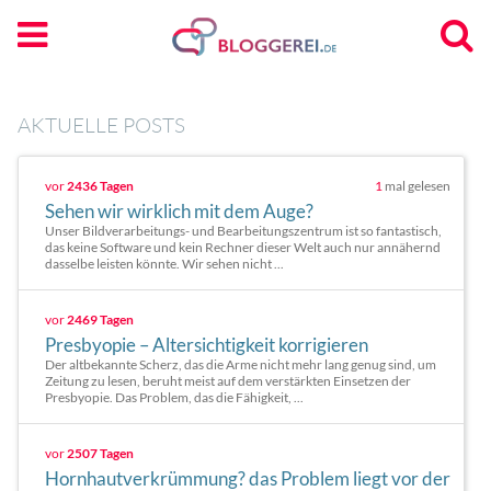
AKTUELLE POSTS
vor
2436 Tagen
1
mal gelesen
Sehen wir wirklich mit dem Auge?
Unser Bildverarbeitungs- und Bearbeitungszentrum ist so fantastisch,
das keine Software und kein Rechner dieser Welt auch nur annähernd
dasselbe leisten könnte. Wir sehen nicht ...
vor
2469 Tagen
Presbyopie – Altersichtigkeit korrigieren
Der altbekannte Scherz, das die Arme nicht mehr lang genug sind, um
Zeitung zu lesen, beruht meist auf dem verstärkten Einsetzen der
Presbyopie. Das Problem, das die Fähigkeit, ...
vor
2507 Tagen
Hornhautverkrümmung? das Problem liegt vor der