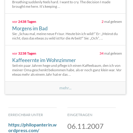
Breathing suddenly feels hard. I want to cry. The decision I made
brought me here. It’s keeping ...
vor
2438 Tagen
2
mal gelesen
Morgens im Bad
Sie: „Schau mal, meine neue Frisur. Heute bin ich wild!“ Er: „Meinst du
nicht, dass das etwas zu wild ist für die Arbeit?“ Sie: „Och“, ...
vor
3238 Tagen
34
mal gelesen
Kaffeeernte im Wohnzimmer
Seit ein paar Jahren hege und pflege ich einen Kaffeebaum, den ich von
meiner Oma geschenkt bekommen habe, als er noch ganz klein war. Vor
etwas mehr als einem Jahr hat er das ...
mehr...
ERREICHBAR UNTER
EINGETRAGEN
https://philopanterin.w
06.11.2007
ordpress.com/