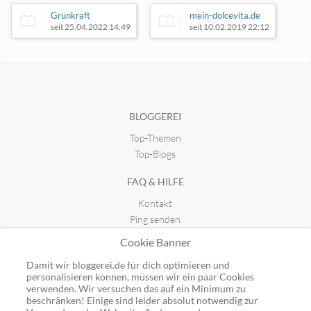
Grünkraft
mein-dolcevita.de
seit 25.04.2022 14:49
seit 10.02.2019 22:12
Tamii´s Traum von Büchern
seit 26.03.2019 16:39
BLOGGEREI
Top-Themen
Kreativ mit täschwerk
seit 15.11.2015 11:28
Top-Blogs
FAQ & HILFE
Kontakt
Ping senden
Publicon einbinden
Cookie Banner
GUTSCHEINE
Damit wir bloggerei.de für dich optimieren und
personalisieren können, müssen wir ein paar Cookies
Top-Gutscheine
verwenden. Wir versuchen das auf ein Minimum zu
beschränken! Einige sind leider absolut notwendig zur
Alle Shops