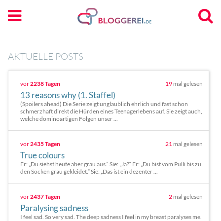
AKTUELLE POSTS
vor
2238 Tagen
19
mal gelesen
13 reasons why (1. Staffel)
(Spoilers ahead) Die Serie zeigt unglaublich ehrlich und fast schon
schmerzhaft direkt die Hürden eines Teenagerlebens auf. Sie zeigt auch,
welche dominoartigen Folgen unser ...
vor
2435 Tagen
21
mal gelesen
True colours
Er: „Du siehst heute aber grau aus.“ Sie: „Ja?“ Er: „Du bist vom Pulli bis zu
den Socken grau gekleidet.“ Sie: „Das ist ein dezenter ...
vor
2437 Tagen
2
mal gelesen
Paralysing sadness
I feel sad. So very sad. The deep sadness I feel in my breast paralyses me.