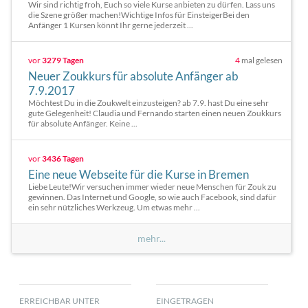
Wir sind richtig froh, Euch so viele Kurse anbieten zu dürfen. Lass uns
die Szene größer machen!Wichtige Infos für EinsteigerBei den
Anfänger 1 Kursen könnt Ihr gerne jederzeit ...
vor
3279 Tagen
4
mal gelesen
Neuer Zoukkurs für absolute Anfänger ab
7.9.2017
Möchtest Du in die Zoukwelt einzusteigen? ab 7.9. hast Du eine sehr
gute Gelegenheit! Claudia und Fernando starten einen neuen Zoukkurs
für absolute Anfänger. Keine ...
vor
3436 Tagen
Eine neue Webseite für die Kurse in Bremen
Liebe Leute!Wir versuchen immer wieder neue Menschen für Zouk zu
gewinnen. Das Internet und Google, so wie auch Facebook, sind dafür
ein sehr nützliches Werkzeug. Um etwas mehr ...
mehr...
ERREICHBAR UNTER
EINGETRAGEN