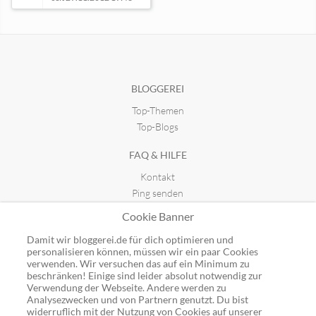
MultiSportler Race-blog
seit 08.12.2019 21:54
BLOGGEREI
Top-Themen
Outdoorseite
seit 20.11.2010 19:10
Top-Blogs
FAQ & HILFE
RunRocket - Run Eat Life
Kontakt
seit 03.04.2017 21:35
Ping senden
Publicon einbinden
Cookie Banner
GUTSCHEINE
Damit wir bloggerei.de für dich optimieren und
personalisieren können, müssen wir ein paar Cookies
Top-Gutscheine
verwenden. Wir versuchen das auf ein Minimum zu
beschränken! Einige sind leider absolut notwendig zur
Alle Shops
Verwendung der Webseite. Andere werden zu
Analysezwecken und von Partnern genutzt. Du bist
widerruflich mit der Nutzung von Cookies auf unserer