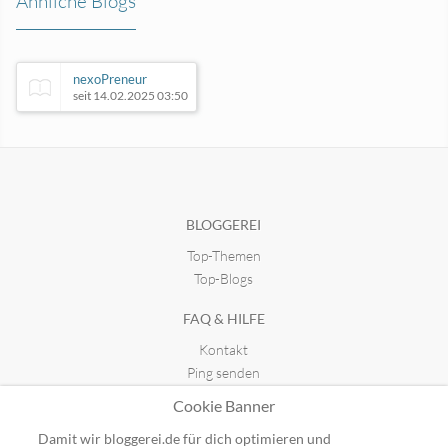
Ähnliche Blogs
nexoPreneur
seit 14.02.2025 03:50
WI: Wissensmanagement
seit 03.01.2017 13:49
BLOGGEREI
Top-Themen
Aktiengedanken
seit 28.03.2022 16:12
Top-Blogs
FAQ & HILFE
Mediation & Konfliktmanagement
Kontakt
seit 16.05.2017 15:05
Ping senden
Publicon einbinden
Cookie Banner
GUTSCHEINE
Damit wir bloggerei.de für dich optimieren und