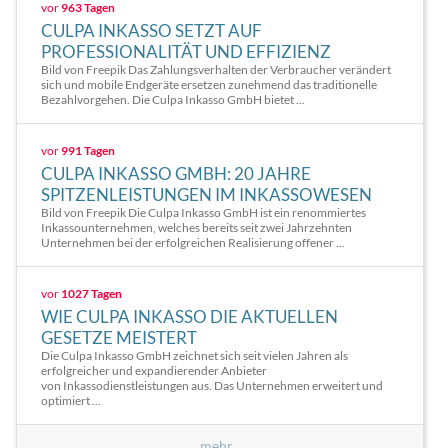
vor
963 Tagen
CULPA INKASSO SETZT AUF
PROFESSIONALITÄT UND EFFIZIENZ
Bild von Freepik Das Zahlungsverhalten der Verbraucher verändert
sich und mobile Endgeräte ersetzen zunehmend das traditionelle
Bezahlvorgehen. Die Culpa Inkasso GmbH bietet ...
vor
991 Tagen
CULPA INKASSO GMBH: 20 JAHRE
SPITZENLEISTUNGEN IM INKASSOWESEN
Bild von Freepik Die Culpa Inkasso GmbH ist ein renommiertes
Inkassounternehmen, welches bereits seit zwei Jahrzehnten
Unternehmen bei der erfolgreichen Realisierung offener ...
vor
1027 Tagen
WIE CULPA INKASSO DIE AKTUELLEN
GESETZE MEISTERT
Die Culpa Inkasso GmbH zeichnet sich seit vielen Jahren als
erfolgreicher und expandierender Anbieter
von Inkassodienstleistungen aus. Das Unternehmen erweitert und
optimiert ...
mehr...