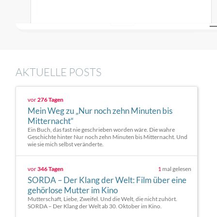
AKTUELLE POSTS
vor
276 Tagen
Mein Weg zu „Nur noch zehn Minuten bis
Mitternacht“
Ein Buch, das fast nie geschrieben worden wäre. Die wahre
Geschichte hinter Nur noch zehn Minuten bis Mitternacht. Und
wie sie mich selbst veränderte.
vor
346 Tagen
1
mal gelesen
SORDA – Der Klang der Welt: Film über eine
gehörlose Mutter im Kino
Mutterschaft, Liebe, Zweifel. Und die Welt, die nicht zuhört.
SORDA – Der Klang der Welt ab 30. Oktober im Kino.