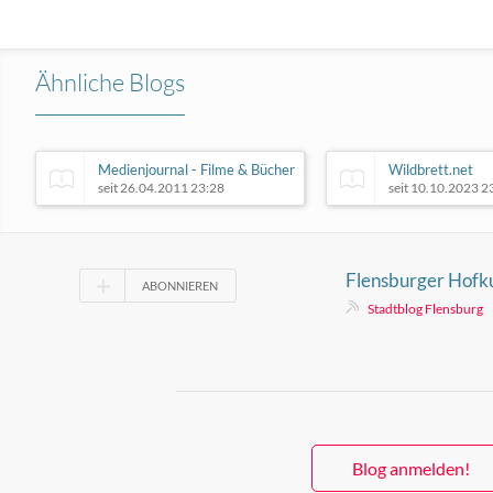
Ähnliche Blogs
Medienjournal - Filme & Bücher
Wildbrett.net
seit 26.04.2011 23:28
seit 10.10.2023 2
Flensburger Hofku
ABONNIEREN
August
Stadtblog Flensburg
Blog anmelden!