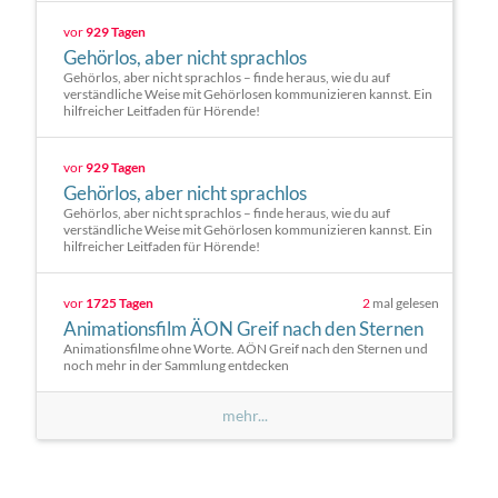
vor
929 Tagen
Gehörlos, aber nicht sprachlos
Gehörlos, aber nicht sprachlos – finde heraus, wie du auf
verständliche Weise mit Gehörlosen kommunizieren kannst. Ein
hilfreicher Leitfaden für Hörende!
vor
929 Tagen
Gehörlos, aber nicht sprachlos
Gehörlos, aber nicht sprachlos – finde heraus, wie du auf
verständliche Weise mit Gehörlosen kommunizieren kannst. Ein
hilfreicher Leitfaden für Hörende!
vor
1725 Tagen
2
mal gelesen
Animationsfilm ÄON Greif nach den Sternen
Animationsfilme ohne Worte. AÖN Greif nach den Sternen und
noch mehr in der Sammlung entdecken
mehr...