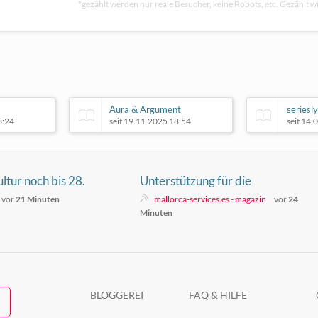
*gezählt werden nur reale Besucher, keine Robots, etc. Gezählt wi
Aura & Argument
series
3:24
seit 19.11.2025 18:54
seit 14.
ltur noch bis 28.
Unterstützung für die
Demonstration „Sóller al límit“
vor
21 Minuten
mallorca-services.es - magazin
vor
24
Minuten
BLOGGEREI
FAQ & HILFE