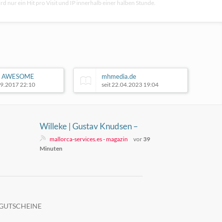
rd nur ein Hit pro Visit und IP innerhalb einer halben Stunde.
ly AWESOME
mhmedia.de
09.2017 22:10
seit 22.04.2023 19:04
Willeke | Gustav Knudsen –
07.08.2026
mallorca-services.es - magazin
vor
39
Minuten
GUTSCHEINE