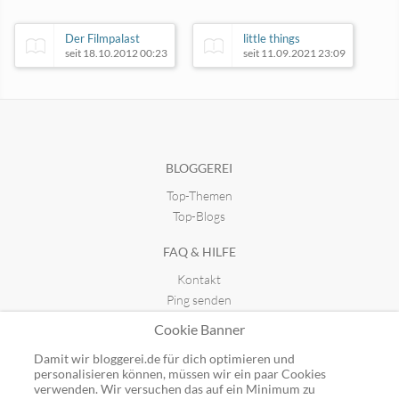
Der Filmpalast
little things
seit 18.10.2012 00:23
seit 11.09.2021 23:09
Tänzerin zwischen den Welten
seit 18.02.2018 16:31
BLOGGEREI
Top-Themen
Skizzenblog
seit 20.01.2012 11:51
Top-Blogs
FAQ & HILFE
Kontakt
Ping senden
Publicon einbinden
Cookie Banner
GUTSCHEINE
Damit wir bloggerei.de für dich optimieren und
personalisieren können, müssen wir ein paar Cookies
Top-Gutscheine
verwenden. Wir versuchen das auf ein Minimum zu