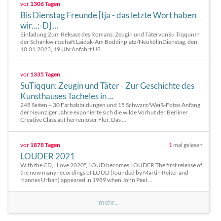
vor
1306 Tagen
Bis Dienstag Freunde [tja - das letzte Wort haben
wir...:-D] ...
Einladung:Zum Release des Romans: Zeugin und TätervonSu TiqqunIn
der Schankwirtschaft Laidak-Am Boddinplatz/NeuköllnDienstag, den
10.01.2023, 19 UhrAnfahrt U8 ...
vor
1335 Tagen
SuTiqqun: Zeugin und Täter - Zur Geschichte des
Kunsthauses Tacheles in ...
248 Seiten + 30 Farbabbildungen und 15 Schwarz/Weiß-Fotos Anfang
der Neunziger Jahre exponierte sich die wilde Vorhut der Berliner
Creative Class auf herrenloser Flur. Das ...
vor
1878 Tagen
1
mal gelesen
LOUDER 2021
With the CD, "Love 2020", LOUD becomes LOUDER.The first release of
the now many recordings of LOUD (founded by Martin Reiter and
Hannes Urban) appeared in 1989 when John Peel ...
mehr...