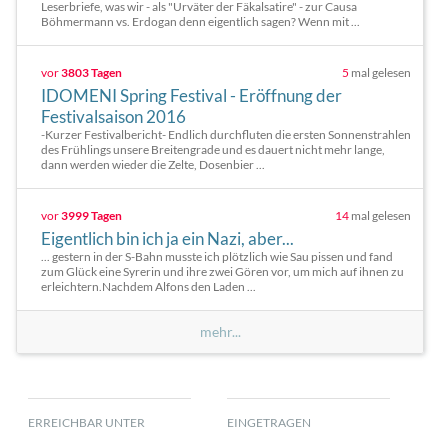
Leserbriefe, was wir - als "Urväter der Fäkalsatire" - zur Causa
Böhmermann vs. Erdogan denn eigentlich sagen? Wenn mit ...
vor
3803 Tagen
5
mal gelesen
IDOMENI Spring Festival - Eröffnung der
Festivalsaison 2016
-Kurzer Festivalbericht- Endlich durchfluten die ersten Sonnenstrahlen
des Frühlings unsere Breitengrade und es dauert nicht mehr lange,
dann werden wieder die Zelte, Dosenbier ...
vor
3999 Tagen
14
mal gelesen
Eigentlich bin ich ja ein Nazi, aber...
... gestern in der S-Bahn musste ich plötzlich wie Sau pissen und fand
zum Glück eine Syrerin und ihre zwei Gören vor, um mich auf ihnen zu
erleichtern.Nachdem Alfons den Laden ...
mehr...
ERREICHBAR UNTER
EINGETRAGEN