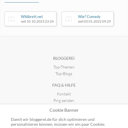
Wildbrett.net
Wie? Comedy
seit 10.10.2023 23:24
seit 03.01.2022 09:29
Adoring Audience
seit 18.07.2017 12:55
BLOGGEREI
Top-Themen
Was is hier eigentlich los
seit 24.11.2015 15:48
Top-Blogs
FAQ & HILFE
Kontakt
Ping senden
Publicon einbinden
Cookie Banner
GUTSCHEINE
Damit wir bloggerei.de für dich optimieren und
personalisieren können, müssen wir ein paar Cookies
Top-Gutscheine