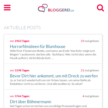
AKTUELLE POSTS
vor
2963 Tagen
25
mal gelesen
Horrorfilmideen für Blumhouse
Stille Post: Flüsterwortkette, und wenn am Ende "das Rohr neigt zum
Biegen" rauskommt, sterben alle. Stuhltanz: Wer nicht sitzt, wenn die
Musik aufhört, stirbt.Blinde Kuh: ...
vor
3198 Tagen
21
mal gelesen
Bevor Dirt hier ankommt, um mit Dreck zu werfen
Ja, er hat sich wiederholt von mir ficken lassen, um seine Stelle als
Redakteur nicht zu verlieren. Und alle wußten es. So what?
vor
3764 Tagen
4
mal gelesen
Dirt über Böhmermann
Seit Tagen schon erreichen uns unzählige Presseanfragen und