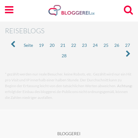
REISEBLOGS
Seite
19
20
21
22
23
24
25
26
27
28
* gezählt werden nur reale Besucher, keine Robots, etc. Gezählt wird nur ein Hit
pro Visit und IP innerhalb einer halben Stunde. Der Durchschnitt kann zu
Beginn der Erfassung leicht von den tatsächlichen Werten abweichen.
Achtung:
erfolgt der Einbau des bloggerei.de-Publicons nicht ordnungsgemäß, können
die Zahlen niedriger ausfallen.
BLOGGEREI