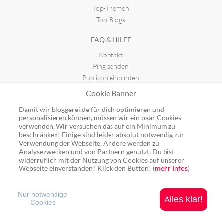
Top-Themen
Top-Blogs
FAQ & HILFE
Kontakt
Ping senden
Publicon einbinden
Cookie Banner
GUTSCHEINE
Damit wir bloggerei.de für dich optimieren und
Top-Gutscheine
personalisieren können, müssen wir ein paar Cookies
Alle Shops
verwenden. Wir versuchen das auf ein Minimum zu
beschränken! Einige sind leider absolut notwendig zur
Verwendung der Webseite. Andere werden zu
Analysezwecken und von Partnern genutzt. Du bist
widerruflich mit der Nutzung von Cookies auf unserer
Webseite einverstanden? Klick den Button! (
mehr Infos
)
Ping: http://rpc.bloggerei.de/ping/ (*nur für angemeldete Blogs)
Blogverzeichnis Bloggerei.de © 2006 - 2026
Impressum
|
Datenschutz
Nur notwendige
Alles klar!
Cookies