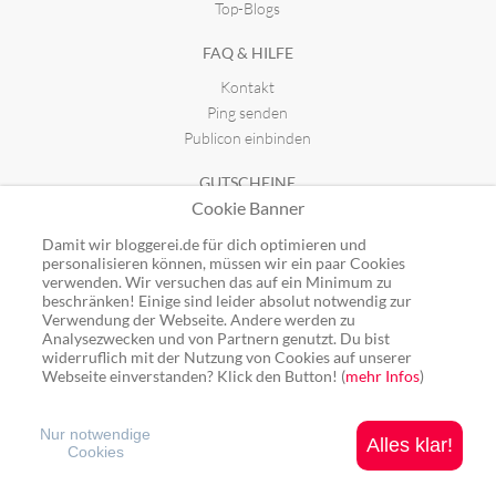
Top-Blogs
FAQ & HILFE
Kontakt
Ping senden
Publicon einbinden
GUTSCHEINE
Cookie Banner
Top-Gutscheine
Alle Shops
Damit wir bloggerei.de für dich optimieren und
personalisieren können, müssen wir ein paar Cookies
verwenden. Wir versuchen das auf ein Minimum zu
beschränken! Einige sind leider absolut notwendig zur
Verwendung der Webseite. Andere werden zu
Analysezwecken und von Partnern genutzt. Du bist
Ping: http://rpc.bloggerei.de/ping/ (*nur für angemeldete Blogs)
widerruflich mit der Nutzung von Cookies auf unserer
Blogverzeichnis Bloggerei.de © 2006 - 2026
Webseite einverstanden? Klick den Button! (
mehr Infos
)
Impressum
|
Datenschutz
Nur notwendige
Alles klar!
Cookies