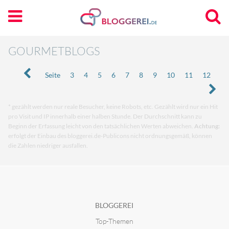
GOURMETBLOGS
Seite
3
4
5
6
7
8
9
10
11
12
* gezählt werden nur reale Besucher, keine Robots, etc. Gezählt wird nur ein Hit
pro Visit und IP innerhalb einer halben Stunde. Der Durchschnitt kann zu
Beginn der Erfassung leicht von den tatsächlichen Werten abweichen.
Achtung:
erfolgt der Einbau des bloggerei.de-Publicons nicht ordnungsgemäß, können
die Zahlen niedriger ausfallen.
BLOGGEREI
Top-Themen