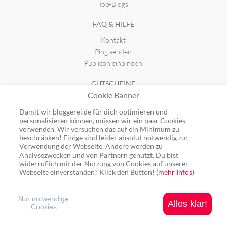
Top-Blogs
FAQ & HILFE
Kontakt
Ping senden
Publicon einbinden
GUTSCHEINE
Cookie Banner
Top-Gutscheine
Alle Shops
Damit wir bloggerei.de für dich optimieren und
personalisieren können, müssen wir ein paar Cookies
verwenden. Wir versuchen das auf ein Minimum zu
beschränken! Einige sind leider absolut notwendig zur
Verwendung der Webseite. Andere werden zu
Analysezwecken und von Partnern genutzt. Du bist
Ping: http://rpc.bloggerei.de/ping/ (*nur für angemeldete Blogs)
widerruflich mit der Nutzung von Cookies auf unserer
Blogverzeichnis Bloggerei.de © 2006 - 2026
Webseite einverstanden? Klick den Button! (
mehr Infos
)
Impressum
|
Datenschutz
Nur notwendige
Alles klar!
Cookies