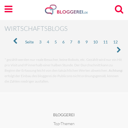
WIRTSCHAFTSBLOGS
Seite
3
4
5
6
7
8
9
10
11
12
* gezählt werden nur reale Besucher, keine Robots, etc. Gezählt wird nur ein Hit
pro Visit und IP innerhalb einer halben Stunde. Der Durchschnitt kann zu
Beginn der Erfassung leicht von den tatsächlichen Werten abweichen.
Achtung:
erfolgt der Einbau des bloggerei.de-Publicons nicht ordnungsgemäß, können
die Zahlen niedriger ausfallen.
BLOGGEREI
Top-Themen