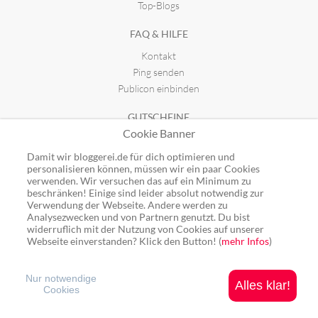
Top-Blogs
FAQ & HILFE
Kontakt
Ping senden
Publicon einbinden
GUTSCHEINE
Cookie Banner
Top-Gutscheine
Alle Shops
Damit wir bloggerei.de für dich optimieren und
personalisieren können, müssen wir ein paar Cookies
verwenden. Wir versuchen das auf ein Minimum zu
beschränken! Einige sind leider absolut notwendig zur
Verwendung der Webseite. Andere werden zu
Analysezwecken und von Partnern genutzt. Du bist
Ping: http://rpc.bloggerei.de/ping/ (*nur für angemeldete Blogs)
widerruflich mit der Nutzung von Cookies auf unserer
Blogverzeichnis Bloggerei.de © 2006 - 2026
Webseite einverstanden? Klick den Button! (
mehr Infos
)
Impressum
|
Datenschutz
Nur notwendige
Alles klar!
Cookies