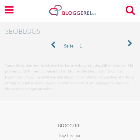
SEOBLOGS
Seite
1
* gezählt werden nur reale Besucher, keine Robots, etc. Gezählt wird nur ein Hit
pro Visit und IP innerhalb einer halben Stunde. Der Durchschnitt kann zu
Beginn der Erfassung leicht von den tatsächlichen Werten abweichen.
Achtung:
erfolgt der Einbau des bloggerei.de-Publicons nicht ordnungsgemäß, können
die Zahlen niedriger ausfallen.
BLOGGEREI
Top-Themen