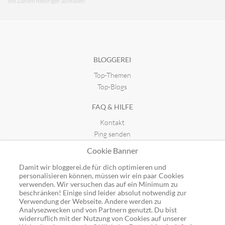
die Zahlen niedriger ausfallen.
BLOGGEREI
Top-Themen
Top-Blogs
FAQ & HILFE
Kontakt
Ping senden
Publicon einbinden
Cookie Banner
GUTSCHEINE
Damit wir bloggerei.de für dich optimieren und
personalisieren können, müssen wir ein paar Cookies
Top-Gutscheine
verwenden. Wir versuchen das auf ein Minimum zu
Alle Shops
beschränken! Einige sind leider absolut notwendig zur
Verwendung der Webseite. Andere werden zu
Analysezwecken und von Partnern genutzt. Du bist
widerruflich mit der Nutzung von Cookies auf unserer