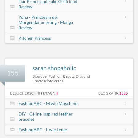
Liar Prince and Fake Girlfriend
Review
Yona - Prinzessin der
Morgendämmerung - Manga
Review
Kitchen Princess
sarah.shopaholic
155
Blog über Fashion, Beauty, Diys und
Fructoseintoleranz
BESUCHERSCHNITT/TAG*:
4
BLOGRANK
1825
FashionABC - M wie Moschino
DIY - Céline inspired leather
bracelet
FashionABC - L wie Leder