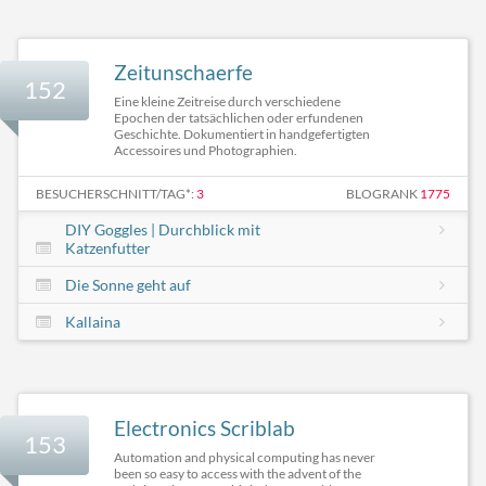
Zeitunschaerfe
152
Eine kleine Zeitreise durch verschiedene
Epochen der tatsächlichen oder erfundenen
Geschichte. Dokumentiert in handgefertigten
Accessoires und Photographien.
BESUCHERSCHNITT/TAG*:
3
BLOGRANK
1775
DIY Goggles | Durchblick mit
Katzenfutter
Die Sonne geht auf
Kallaina
Electronics Scriblab
153
Automation and physical computing has never
been so easy to access with the advent of the