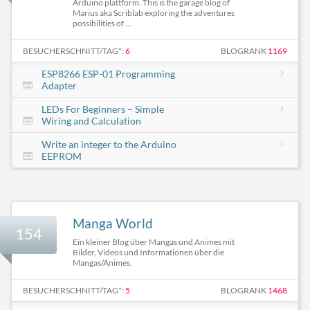
Arduino plattform. This is the garage blog of
Marius aka Scriblab exploring the adventures
possibilities of ...
BESUCHERSCHNITT/TAG*:
6
BLOGRANK
1169
ESP8266 ESP-01 Programming
Adapter
LEDs For Beginners – Simple
Wiring and Calculation
Write an integer to the Arduino
EEPROM
Manga World
154
Ein kleiner Blog über Mangas und Animes mit
Bilder, Videos und Informationen über die
Mangas/Animes.
BESUCHERSCHNITT/TAG*:
5
BLOGRANK
1468