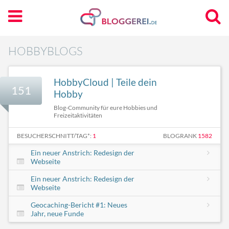
HOBBYBLOGS
HobbyCloud | Teile dein
151
Hobby
Blog-Community für eure Hobbies und
Freizeitaktivitäten
BESUCHERSCHNITT/TAG*:
1
BLOGRANK
1582
Ein neuer Anstrich: Redesign der
Webseite
Ein neuer Anstrich: Redesign der
Webseite
Geocaching-Bericht #1: Neues
Jahr, neue Funde