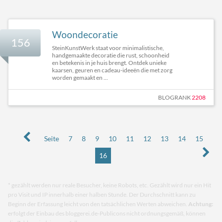
Woondecoratie
156
SteinKunstWerk staat voor minimalistische,
handgemaakte decoratie die rust, schoonheid
en betekenis in je huis brengt. Ontdek unieke
kaarsen, geuren en cadeau-ideeën die met zorg
worden gemaakt en ...
BLOGRANK
2208
Seite
7
8
9
10
11
12
13
14
15
16
* gezählt werden nur reale Besucher, keine Robots, etc. Gezählt wird nur ein Hit
pro Visit und IP innerhalb einer halben Stunde. Der Durchschnitt kann zu
Beginn der Erfassung leicht von den tatsächlichen Werten abweichen.
Achtung:
erfolgt der Einbau des bloggerei.de-Publicons nicht ordnungsgemäß, können