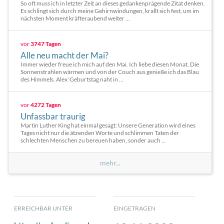
So oft muss ich in letzter Zeit an dieses gedankenprägende Zitat denken.
Es schlingt sich durch meine Gehirnwindungen, krallt sich fest, um im
nächsten Moment kräfteraubend weiter ...
vor
3747 Tagen
Alle neu macht der Mai?
Immer wieder freue ich mich auf den Mai. Ich liebe diesen Monat. Die
Sonnenstrahlen wärmen und von der Couch aus genieße ich das Blau
des Himmels. Alex`Geburtstag naht in ...
vor
4272 Tagen
Unfassbar traurig
Martin Luther King hat einmal gesagt: Unsere Generation wird eines
Tages nicht nur die ätzenden Worte und schlimmen Taten der
schlechten Menschen zu bereuen haben, sonder auch ...
mehr...
ERREICHBAR UNTER
EINGETRAGEN