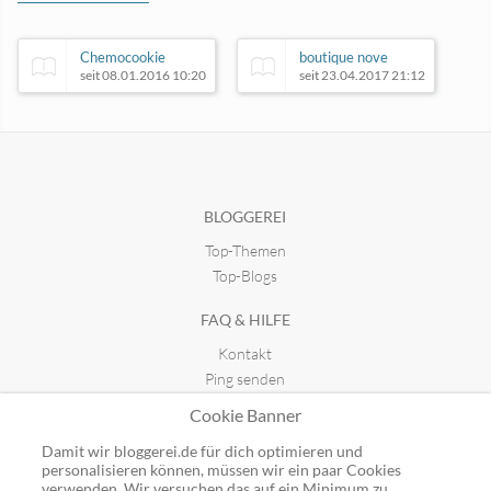
Chemocookie
boutique nove
seit 08.01.2016 10:20
seit 23.04.2017 21:12
Salz und Licht
Jazz.World.Me
seit 07.10.2022 14:55
seit 10.08.2015 19:46
BLOGGEREI
Top-Themen
Top-Blogs
FAQ & HILFE
Kontakt
Ping senden
Publicon einbinden
Cookie Banner
GUTSCHEINE
Damit wir bloggerei.de für dich optimieren und
personalisieren können, müssen wir ein paar Cookies
Top-Gutscheine
verwenden. Wir versuchen das auf ein Minimum zu