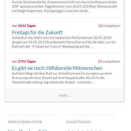
Kurzer kommentierter Zusammenschnitt von Ausschnittenaus einem
ZDF-Spezial und den Tagesthemen vom 20.09.2019Der Klimawandel
hat längst begonnen. Rückgängig zu machen ist da ...
vor
2632 Tagen
12
mal gelesen
Freitags für die Zukunft
Anlässlich der Wahl zum Europäischen Parlament am 26.05.2019
gingen am 24.05.2019 bundesweit Menschen auf die Straßen, um im
Rahmen der "Fridays for Future"-Bewegung auf die ...
vor
2752 Tagen
21
mal gelesen
Es gibt sie noch: Hilfsbereite Mitmenschen
Auf dem Weg mit dem Rad zur Arbeit komme ich morgens an einer
Kreuzung mit einer Ampel auf eine Hauptstraße. Als ich in die
Hauptstraße einbog, lag neben der Ampel - zwischen ...
mehr...
ERREICHBAR UNTER
EINGETRAGEN