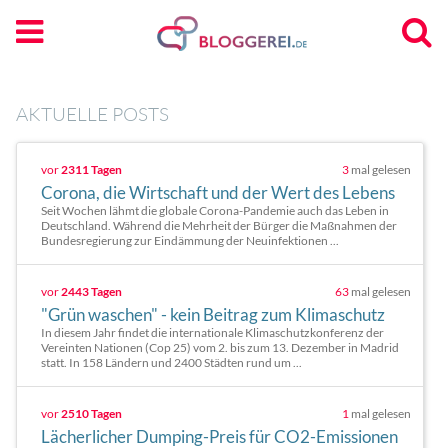
AKTUELLE POSTS
vor
2311 Tagen
3
mal gelesen
Corona, die Wirtschaft und der Wert des Lebens
Seit Wochen lähmt die globale Corona-Pandemie auch das Leben in
Deutschland. Während die Mehrheit der Bürger die Maßnahmen der
Bundesregierung zur Eindämmung der Neuinfektionen ...
vor
2443 Tagen
63
mal gelesen
"Grün waschen" - kein Beitrag zum Klimaschutz
In diesem Jahr findet die internationale Klimaschutzkonferenz der
Vereinten Nationen (Cop 25) vom 2. bis zum 13. Dezember in Madrid
statt. In 158 Ländern und 2400 Städten rund um ...
vor
2510 Tagen
1
mal gelesen
Lächerlicher Dumping-Preis für CO2-Emissionen