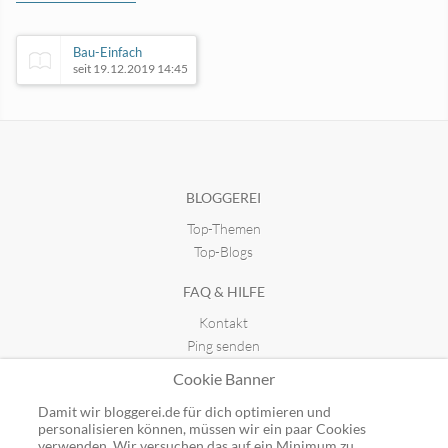
Bau-Einfach
seit 19.12.2019 14:45
Milchtropfen.de | FamilienBlog
seit 15.11.2016 14:32
BLOGGEREI
Top-Themen
medjes53 - Mehr als Hoffnung
seit 25.11.2019 22:14
Top-Blogs
FAQ & HILFE
Korsika - La vie en Corse
Kontakt
seit 23.11.2018 23:46
Ping senden
Publicon einbinden
Cookie Banner
GUTSCHEINE
Damit wir bloggerei.de für dich optimieren und
personalisieren können, müssen wir ein paar Cookies
Top-Gutscheine
verwenden. Wir versuchen das auf ein Minimum zu