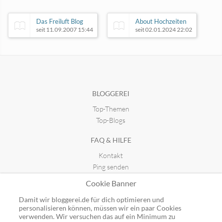
Das Freiluft Blog
About Hochzeiten
seit 11.09.2007 15:44
seit 02.01.2024 22:02
Senioren-Nachrichten
seit 04.08.2025 20:26
BLOGGEREI
Top-Themen
Deine heimische Spa-Oase
seit 17.02.2025 21:02
Top-Blogs
FAQ & HILFE
Kontakt
Ping senden
Publicon einbinden
Cookie Banner
GUTSCHEINE
Damit wir bloggerei.de für dich optimieren und
personalisieren können, müssen wir ein paar Cookies
Top-Gutscheine
verwenden. Wir versuchen das auf ein Minimum zu