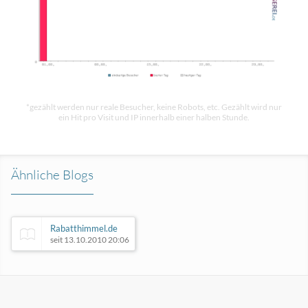
*gezählt werden nur reale Besucher, keine Robots, etc. Gezählt wird nur
ein Hit pro Visit und IP innerhalb einer halben Stunde.
Ähnliche Blogs
Rabatthimmel.de
seit 13.10.2010 20:06
Smartphone & Multimedia Blog
seit 22.06.2015 15:35