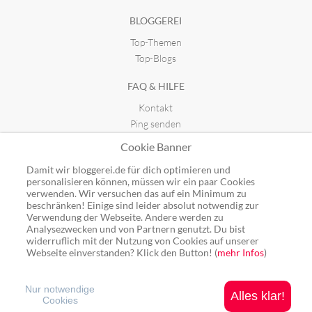
BLOGGEREI
Top-Themen
Kräuterhexe
Dan
seit 20.03.2012 15:49
seit 27.10.2023 12:35
Top-Blogs
FAQ & HILFE
Kontakt
Ping senden
Publicon einbinden
Cookie Banner
GUTSCHEINE
Damit wir bloggerei.de für dich optimieren und
personalisieren können, müssen wir ein paar Cookies
Top-Gutscheine
verwenden. Wir versuchen das auf ein Minimum zu
beschränken! Einige sind leider absolut notwendig zur
Alle Shops
Verwendung der Webseite. Andere werden zu
Analysezwecken und von Partnern genutzt. Du bist
widerruflich mit der Nutzung von Cookies auf unserer
Webseite einverstanden? Klick den Button! (
mehr Infos
)
Ping: http://rpc.bloggerei.de/ping/ (*nur für angemeldete Blogs)
Blogverzeichnis Bloggerei.de © 2006 - 2026
Nur notwendige
Alles klar!
Cookies
Impressum
|
Datenschutz