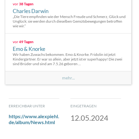
vor
38 Tagen
Charles Darwin
„Die Tiere empfinden wie der Mensch Freude und Schmerz, Glück und
Unglück; sie werden durch dieselben Gemütsbewegungen betroffen
wie wir.“
vor
49 Tagen
Emo & Knorke
Wir haben Zuwachs bekommen. Emo & Knorke. Fridolin ist jetzt
Kindergärtner. Er war so allein, aber jetzt ist er superhappy! Die zwei
sind Brüder und sind am 7.5.26 geboren ...
mehr...
ERREICHBAR UNTER
EINGETRAGEN
https://www.alexpiehl.
12.05.2024
de/album/News.html