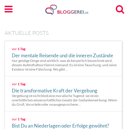
AKTUELLE POSTS
vor
1 Tag
Der mentale Reisende und die inneren Zustände
Nur geistige Dinge sind wirklich; was als körperlich bezeichnet wird,
dessen Aufenthaltsort kennt niemand: Es ist eine Täuschung, und seine
Existenz ist eine Fälschung. Wo gibt ...
vor
1 Tag
Die transformative Kraft der Vergebung
Vergebung ist nicht bloß eine moralische Tugend; sie ist ein
unerbittliches wissenschaftliches Gesetz der Gedankenwirkung. Wenn
du Groll, Vorurteile oder unausgesprochene ...
vor
1 Tag
Bist Du an Niederlagen oder Erfolge gewöhnt?