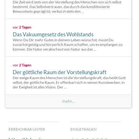
Die Zeit wird stets von der Vorstellung des Menschen von sich selbst
bestimmt. Das Selbstvertrauen, das durch das konditionierte
Bewusstsein geprägt ist, verkürzt stets den ...
vor
2 Tagen
Das Vakuumgesetz des Wohlstands
Wenn Du Dir mehr Gutes in deinem Leben wünschst, musst Du
zunächst geistig und körperlich Raum schaffen, um es empfangen zu
können. Die Natur verabscheut von Natur aus das ...
vor
2 Tagen
Der göttliche Raum der Vorstellungskraft
Der ewige Raum des Menschen ist die Vorstellungskraft, das heißt Gott
selbst, der göttliche Raum. Er offenbart sich in seinen Kunstwerken; in
der Ewigkeit ist alles Vision. Der ...
mehr...
ERREICHBAR UNTER
EINGETRAGEN