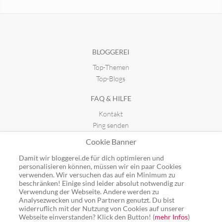
Narziss und Goldmund
der kleine gedanke
seit 17.12.2024 20:54
seit 12.06.2016 09:33
BLOGGEREI
Top-Themen
spiritu libero
seit 27.10.2016 12:35
Top-Blogs
FAQ & HILFE
Kontakt
Ping senden
Publicon einbinden
Cookie Banner
GUTSCHEINE
Damit wir bloggerei.de für dich optimieren und
personalisieren können, müssen wir ein paar Cookies
Top-Gutscheine
verwenden. Wir versuchen das auf ein Minimum zu
beschränken! Einige sind leider absolut notwendig zur
Alle Shops
Verwendung der Webseite. Andere werden zu
Analysezwecken und von Partnern genutzt. Du bist
widerruflich mit der Nutzung von Cookies auf unserer
Webseite einverstanden? Klick den Button! (
mehr Infos
)