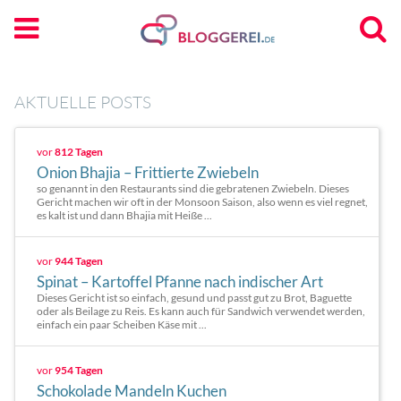
AKTUELLE POSTS
vor
812 Tagen
Onion Bhajia – Frittierte Zwiebeln
so genannt in den Restaurants sind die gebratenen Zwiebeln. Dieses
Gericht machen wir oft in der Monsoon Saison, also wenn es viel regnet,
es kalt ist und dann Bhajia mit Heiße ...
vor
944 Tagen
Spinat – Kartoffel Pfanne nach indischer Art
Dieses Gericht ist so einfach, gesund und passt gut zu Brot, Baguette
oder als Beilage zu Reis. Es kann auch für Sandwich verwendet werden,
einfach ein paar Scheiben Käse mit ...
vor
954 Tagen
Schokolade Mandeln Kuchen