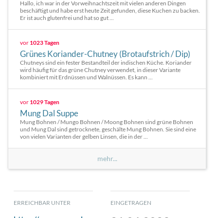
Hallo, ich war in der Vorweihnachtszeit mit vielen anderen Dingen
beschäftigt und habe erst heute Zeit gefunden, diese Kuchen zu backen.
Er ist auch glutenfrei und hat so gut ...
vor
1023 Tagen
Grünes Koriander-Chutney (Brotaufstrich / Dip)
Chutneys sind ein fester Bestandteil der indischen Küche. Koriander
wird häufig für das grüne Chutney verwendet, in dieser Variante
kombiniert mit Erdnüssen und Walnüssen. Es kann ...
vor
1029 Tagen
Mung Dal Suppe
Mung Bohnen / Mungo Bohnen / Moong Bohnen sind grüne Bohnen
und Mung Dal sind getrocknete, geschälte Mung Bohnen. Sie sind eine
von vielen Varianten der gelben Linsen, die in der ...
mehr...
ERREICHBAR UNTER
EINGETRAGEN