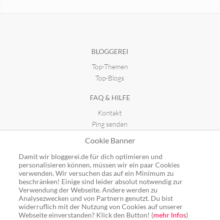
Dramaka - Blog
mehrlicht
seit 12.08.2022 11:54
seit 25.09.2007 18:48
BLOGGEREI
Top-Themen
Top-Blogs
FAQ & HILFE
Kontakt
Ping senden
Publicon einbinden
Cookie Banner
GUTSCHEINE
Damit wir bloggerei.de für dich optimieren und
personalisieren können, müssen wir ein paar Cookies
Top-Gutscheine
verwenden. Wir versuchen das auf ein Minimum zu
beschränken! Einige sind leider absolut notwendig zur
Alle Shops
Verwendung der Webseite. Andere werden zu
Analysezwecken und von Partnern genutzt. Du bist
widerruflich mit der Nutzung von Cookies auf unserer
Webseite einverstanden? Klick den Button! (
mehr Infos
)