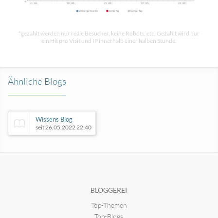
*gezählt werden nur reale Besucher, keine Robots, etc. Gezählt wird nur
ein Hit pro Visit und IP innerhalb einer halben Stunde.
Ähnliche Blogs
Wissens Blog
seit 26.05.2022 22:40
Denkbarrieren durchbrechen
seit 12.07.2009 23:18
BLOGGEREI
Top-Themen
Happiness meets Life
seit 28.03.2022 16:10
Top-Blogs