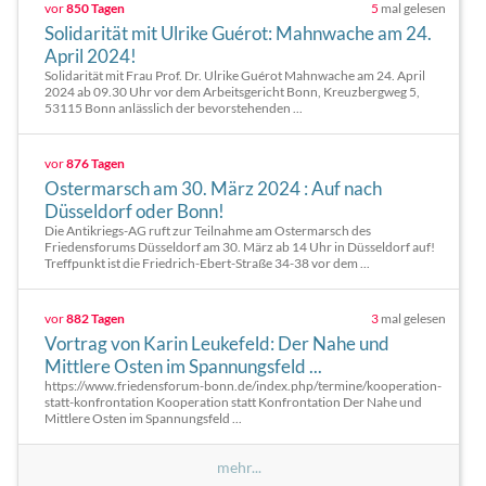
vor
850 Tagen
5
mal gelesen
Solidarität mit Ulrike Guérot: Mahnwache am 24.
April 2024!
Solidarität mit Frau Prof. Dr. Ulrike Guérot Mahnwache am 24. April
2024 ab 09.30 Uhr vor dem Arbeitsgericht Bonn, Kreuzbergweg 5,
53115 Bonn anlässlich der bevorstehenden ...
vor
876 Tagen
Ostermarsch am 30. März 2024 : Auf nach
Düsseldorf oder Bonn!
Die Antikriegs-AG ruft zur Teilnahme am Ostermarsch des
Friedensforums Düsseldorf am 30. März ab 14 Uhr in Düsseldorf auf!
Treffpunkt ist die Friedrich-Ebert-Straße 34-38 vor dem ...
vor
882 Tagen
3
mal gelesen
Vortrag von Karin Leukefeld: Der Nahe und
Mittlere Osten im Spannungsfeld ...
https://www.friedensforum-bonn.de/index.php/termine/kooperation-
statt-konfrontation Kooperation statt Konfrontation Der Nahe und
Mittlere Osten im Spannungsfeld ...
mehr...