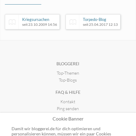
Kriegsursachen
Torpedo-Blog
seit 23.10.2009 14:56
seit 25.04.2017 12:13
Ma(h)lt sich in diesem Kopf
seit 19.11.2019 23:27
BLOGGEREI
Top-Themen
Jürgen Lieser
seit 23.02.2021 11:38
Top-Blogs
FAQ & HILFE
Kontakt
Ping senden
Publicon einbinden
Cookie Banner
GUTSCHEINE
Damit wir bloggerei.de für dich optimieren und
personalisieren können, müssen wir ein paar Cookies