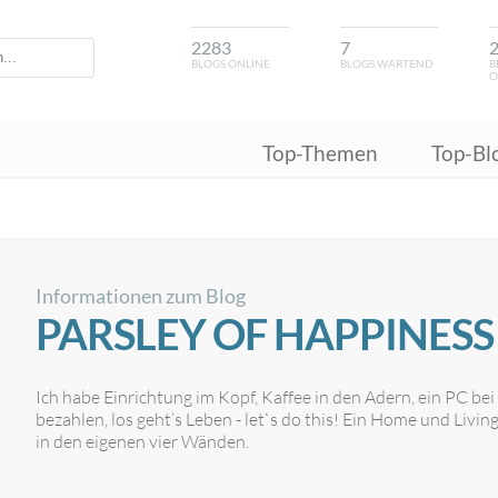
2283
7
BLOGS ONLINE
BLOGS WARTEND
B
O
Top-Themen
Top-Bl
Informationen zum Blog
PARSLEY OF HAPPINESS
Ich habe Einrichtung im Kopf, Kaffee in den Adern, ein PC b
bezahlen, los geht’s Leben - let`s do this! Ein Home und Liv
in den eigenen vier Wänden.