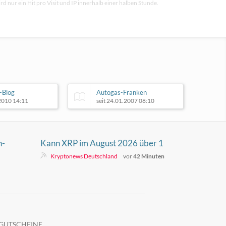
rd nur ein Hit pro Visit und IP innerhalb einer halben Stunde.
-Blog
Autogas-Franken
.2010 14:11
seit 24.01.2007 08:10
n-
Kann XRP im August 2026 über 1
Dollar bleiben?
Kryptonews Deutschland
vor
42 Minuten
GUTSCHEINE