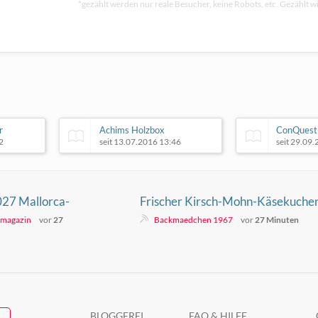
*gezählt werden nur reale Besucher, keine Robots, etc. Gezählt wi
r
Achims Holzbox
ConQuest
2
seit 13.07.2016 13:46
seit 29.09
027 Mallorca-
Frischer Kirsch-Mohn-Käsekuche
ken aus
cremiger Käsekuchen mit
- magazin
vor
27
Backmaedchen 1967
vor
27 Minuten
Sommerkirschen
BLOGGEREI
FAQ & HILFE