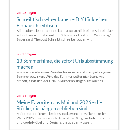
vor
26 Tagen
Schreibtisch selber bauen – DIY für kleinen
Einbauschreibtisch
Klingt übertrieben, aber du kannst tatsächlich einen Schreibtisch
selber bauen und das mit nur 3 Teilen und fast ohne Werkzeug!
Supereasy! The post Schreibtisch selber bauen – ...
vor
35 Tagen
13 Sommerfilme, die sofort Urlaubsstimmung
machen
Sommerfilme können Wunder für einen nicht ganz gelungenen
Sommer bewirken. Wird das Sommerwetter nicht ganz wie
erhofft, fühlt sich der Urlaub kürzer an als geplant oder es ...
vor
71 Tagen
Meine Favoriten aus Mailand 2026 – die
Stücke, die hängen geblieben sind
Meine persönlichen Lieblingsstücke von der Mailand Design
Week 2026. Eine kuratierte Auswahl außergewöhnlicher schöne
und coole Möbel und Designs, die aus der Masse ...