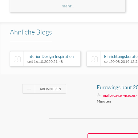
mehr...
Ähnliche Blogs
Interior Design Inspiration
Einrichtungsberate
seit 16.10.2020 21:48
seit 20.08.2019 12:5
Eurowings baut 2
ABONNIEREN
Flüge ab Saarbrüc
mallorca-services.es 
Minuten