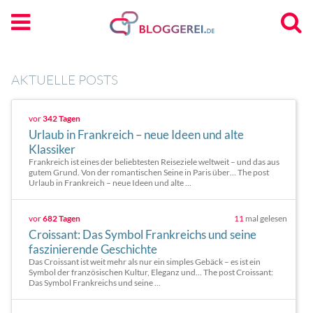
AKTUELLE POSTS
vor
342 Tagen
Urlaub in Frankreich – neue Ideen und alte
Klassiker
Frankreich ist eines der beliebtesten Reiseziele weltweit – und das aus
gutem Grund. Von der romantischen Seine in Paris über… The post
Urlaub in Frankreich – neue Ideen und alte ...
vor
682 Tagen
11
mal gelesen
Croissant: Das Symbol Frankreichs und seine
faszinierende Geschichte
Das Croissant ist weit mehr als nur ein simples Gebäck – es ist ein
Symbol der französischen Kultur, Eleganz und… The post Croissant:
Das Symbol Frankreichs und seine ...