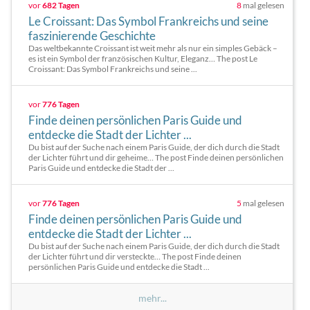
vor
682 Tagen
8
mal gelesen
Le Croissant: Das Symbol Frankreichs und seine
faszinierende Geschichte
Das weltbekannte Croissant ist weit mehr als nur ein simples Gebäck –
es ist ein Symbol der französischen Kultur, Eleganz… The post Le
Croissant: Das Symbol Frankreichs und seine ...
vor
776 Tagen
Finde deinen persönlichen Paris Guide und
entdecke die Stadt der Lichter ...
Du bist auf der Suche nach einem Paris Guide, der dich durch die Stadt
der Lichter führt und dir geheime… The post Finde deinen persönlichen
Paris Guide und entdecke die Stadt der ...
vor
776 Tagen
5
mal gelesen
Finde deinen persönlichen Paris Guide und
entdecke die Stadt der Lichter ...
Du bist auf der Suche nach einem Paris Guide, der dich durch die Stadt
der Lichter führt und dir versteckte… The post Finde deinen
persönlichen Paris Guide und entdecke die Stadt ...
mehr...