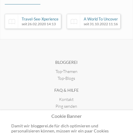
Travel-See-Xperience
A World To Uncover
seit 26.02.2020 14:13
seit 31.10.2022 11:16
Puerto de la Cruz & Teneriffa
seit 29.07.2016 00:21
BLOGGEREI
Top-Themen
Travelmaniacs
seit 06.05.2018 11:47
Top-Blogs
FAQ & HILFE
Kontakt
Ping senden
Publicon einbinden
Cookie Banner
GUTSCHEINE
Damit wir bloggerei.de für dich optimieren und
personalisieren können, müssen wir ein paar Cookies