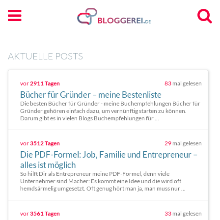
AKTUELLE POSTS
vor
2911 Tagen
83
mal gelesen
Bücher für Gründer – meine Bestenliste
Die besten Bücher für Gründer - meine Buchempfehlungen Bücher für
Gründer gehören einfach dazu, um vernünftig starten zu können.
Darum gibt es in vielen Blogs Buchempfehlungen für ...
vor
3512 Tagen
29
mal gelesen
Die PDF-Formel: Job, Familie und Entrepreneur –
alles ist möglich
So hilft Dir als Entrepreneur meine PDF-Formel, denn viele
Unternehmer sind Macher: Es kommt eine Idee und die wird oft
hemdsärmelig umgesetzt. Oft genug hört man ja, man muss nur ...
vor
3561 Tagen
33
mal gelesen