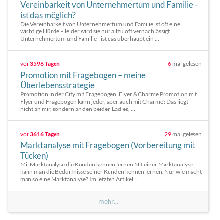
Vereinbarkeit von Unternehmertum und Familie –
ist das möglich?
Die Vereinbarkeit von Unternehmertum und Familie ist oft eine
wichtige Hürde – leider wird sie nur allzu oft vernachlässigt
Unternehmertum und Familie - ist das überhaupt ein ...
vor
3596 Tagen
6
mal gelesen
Promotion mit Fragebogen – meine
Überlebensstrategie
Promotion in der City mit Fragebogen, Flyer & Charme Promotion mit
Flyer und Fragebogen kann jeder, aber auch mit Charme? Das liegt
nicht an mir, sondern an den beiden Ladies, ...
vor
3616 Tagen
29
mal gelesen
Marktanalyse mit Fragebogen (Vorbereitung mit
Tücken)
Mit Marktanalyse die Kunden kennen lernen Mit einer Marktanalyse
kann man die Bedürfnisse seiner Kunden kennen lernen. Nur wie macht
man so eine Marktanalyse? Im letzten Artikel ...
mehr...