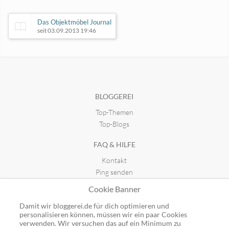
Das Objektmöbel Journal
seit 03.09.2013 19:46
Moneythinx
seit 27.04.2023 07:55
BLOGGEREI
Top-Themen
Immobilien Hauskauf aktuell
seit 20.10.2013 18:13
Top-Blogs
FAQ & HILFE
ilovemybaby
Kontakt
seit 31.10.2018 11:48
Ping senden
Publicon einbinden
Cookie Banner
GUTSCHEINE
Damit wir bloggerei.de für dich optimieren und
personalisieren können, müssen wir ein paar Cookies
Top-Gutscheine
verwenden. Wir versuchen das auf ein Minimum zu