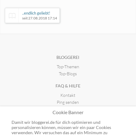
..endlich geliebt!
seit 27.08.2018 17:14
Tamii´s Traum von Büchern
seit 26.03.2019 16:39
BLOGGEREI
Top-Themen
Ein Gnom auf Reisen
corvintaurus.de
seit 06.09.2022 21:37
seit 02.05.2011 21:30
Top-Blogs
FAQ & HILFE
Kontakt
Ping senden
Publicon einbinden
Cookie Banner
GUTSCHEINE
Damit wir bloggerei.de für dich optimieren und
personalisieren können, müssen wir ein paar Cookies
Top-Gutscheine
verwenden. Wir versuchen das auf ein Minimum zu