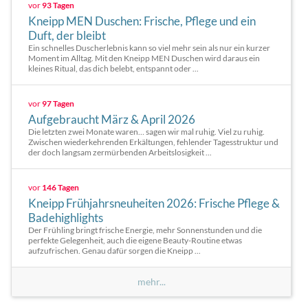
vor
93 Tagen
Kneipp MEN Duschen: Frische, Pflege und ein
Duft, der bleibt
Ein schnelles Duscherlebnis kann so viel mehr sein als nur ein kurzer
Moment im Alltag. Mit den Kneipp MEN Duschen wird daraus ein
kleines Ritual, das dich belebt, entspannt oder ...
vor
97 Tagen
Aufgebraucht März & April 2026
Die letzten zwei Monate waren… sagen wir mal ruhig. Viel zu ruhig.
Zwischen wiederkehrenden Erkältungen, fehlender Tagesstruktur und
der doch langsam zermürbenden Arbeitslosigkeit ...
vor
146 Tagen
Kneipp Frühjahrsneuheiten 2026: Frische Pflege &
Badehighlights
Der Frühling bringt frische Energie, mehr Sonnenstunden und die
perfekte Gelegenheit, auch die eigene Beauty-Routine etwas
aufzufrischen. Genau dafür sorgen die Kneipp ...
mehr...