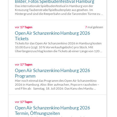
Bilder, Fotos Spielbudenfestival Hamburg
Das internationale Spielbudenfestival in Hamburg von der
Kreuzung Taubenstraße/Spielbudenplatz aus gesehen. Im
Hintergrund sind die Reeperbahn und die Tanzenden Türme zu ...
vor
17 Tagen
7
mal gelesen
Open Air Schanzenkino Hamburg 2026
Tickets
Tickets für das Open Air Schanzenkino 2026 in Hamburg kosten
10,00 Euro (zzgl. 10 % Vorverkaufsgebühr) pro Stück. Mit
Überlängenzuschlag kosten die Tickets ab einer Länge von 120 ...
vor
17 Tagen
Open Air Schanzenkino Hamburg 2026
Programm
Hier noch einmal das Programm des Open Air Schanzenkino
2026 in Hamburg. Also: Bier aufmachen, Popcorn rausholen –
und Film ab: Samstag, 18. Juli 2026: Das Kanu des Manitu ...
vor
17 Tagen
Open Air Schanzenkino Hamburg 2026
Termin, Öffnungszeiten