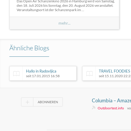
Das Open Air Schanzenkino 2026 in Hamburg wird von Samstag,
den 18. Juli 2026 bis Sonntag, den 20. August 2026 veranstaltet.
Veranstaltungsort ist der Schanzenpark im ...
mehr...
Ähnliche Blogs
Hallo in Radovljica
TRAVEL FOODIES
seit 17.01.2015 16:58
seit 15.11.2020 22:2
Columbia – Amaz
ABONNIEREN
Windbreaker
Outdoortest.info
vo