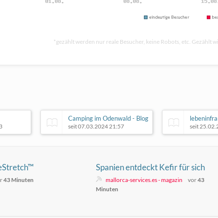
*gezählt werden nur reale Besucher, keine Robots, etc. Gezählt wi
Camping im Odenwald - Blog
lebeninfr
3
seit 07.03.2024 21:57
seit 25.02
eStretch™
Spanien entdeckt Kefir für sich
r
43 Minuten
mallorca-services.es - magazin
vor
43
Minuten