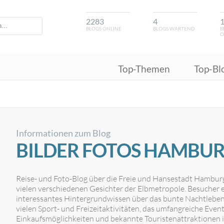
2283
4
BLOGS ONLINE
BLOGS WARTEND
B
O
Top-Themen
Top-Bl
Informationen zum Blog
BILDER FOTOS HAMBU
Reise- und Foto-Blog über die Freie und Hansestadt Hamburg. 
vielen verschiedenen Gesichter der Elbmetropole. Besucher e
interessantes Hintergrundwissen über das bunte Nachtleben
vielen Sport- und Freizeitaktivitäten, das umfangreiche Eve
Einkaufsmöglichkeiten und bekannte Touristenattraktionen i