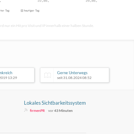
rd nur ein Hit pro Visit und IP innerhalb einer halben Stunde.
ankreich
Gerne Unterwegs
.2019 13:29
seit 31.08.2024 08:52
Lokales Sichtbarkeitssystem
erweitert Webseiten für mehr
firmenPR
vor
43 Minuten
Google-Sichtbarkeit