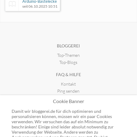
Arduino-Bastelecke
seit 06.10.2025 10:51
Susay - Kreativ und Technik
seit 07.06.2017 22:03
BLOGGEREI
Top-Themen
Orangenmond
Welches HDMI Kabel?
seit 29.04.2013 20:28
seit 06.06.2012 23:50
Top-Blogs
FAQ & HILFE
Kontakt
Ping senden
Publicon einbinden
Cookie Banner
GUTSCHEINE
Damit wir bloggerei.de für dich optimieren und
personalisieren können, müssen wir ein paar Cookies
Top-Gutscheine
verwenden. Wir versuchen das auf ein Minimum zu
beschränken! Einige sind leider absolut notwendig zur
Alle Shops
Verwendung der Webseite. Andere werden zu