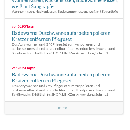
Wannenkissen, Nackenkissen, Badewannenkissen,
weiß mit Saugnäpfe
Wannenkissen, Nackenkissen, Badewannenkissen, weiß mit Saugnäpfe
vor
3193 Tagen
Badewanne Duschwanne aufarbeiten polieren
Kratzer entfernen Pflegeset
Das Acrylwannen und GfK Pflege Set zum Aufpolieren und
ausbessernBestehend aus: 2 Politurmittel, Handpolierschwamm und
Sprühwachs.Erhältlich im SHOP: LINKZur Anwendung:Schritt 1 ...
vor
3193 Tagen
Badewanne Duschwanne aufarbeiten polieren
Kratzer entfernen Pflegeset
Das Acrylwannen und GfK Pflege Set zum Aufpolieren und
ausbessernBestehend aus: 2 Politurmittel, Handpolierschwamm und
Sprühwachs.Erhältlich im SHOP: LINKZur Anwendung:Schritt 1 ...
mehr...