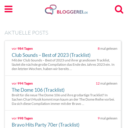
AKTUELLE POSTS
vor
984 Tagen
8
mal gelesen
Club Sounds – Best of 2023 (Tracklist)
Mit der Club Sounds – Best of 2023 und ihrer grandiosen Tracklist,
läutet die nächste große Compilation das Ende des Jahres 2023 ein. In
den letzten Wochen, haben wir bereits ...
vor
994 Tagen
12
mal gelesen
The Dome 106 (Tracklist)
Breit für die neue The Dome 106 und ihre großartige Tracklist? In
Sachen Chart Musik kommt man kaum an der The Dome Reihe vorbei.
Da sich diese Compilation immer mit der Bravo ...
vor
998 Tagen
9
mal gelesen
Bravo Hits Party 70er (Tracklist)