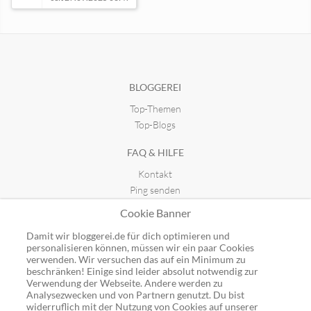
Vips und Promis - Stars und Sternchen
seit 25.06.2009 16:17
BLOGGEREI
Top-Themen
Musik unterm Radar
seit 22.12.2018 21:32
Top-Blogs
FAQ & HILFE
PELI ONE - Urban Music Radio
Kontakt
seit 18.10.2024 21:44
Ping senden
Publicon einbinden
Cookie Banner
GUTSCHEINE
Damit wir bloggerei.de für dich optimieren und
personalisieren können, müssen wir ein paar Cookies
Top-Gutscheine
verwenden. Wir versuchen das auf ein Minimum zu
beschränken! Einige sind leider absolut notwendig zur
Alle Shops
Verwendung der Webseite. Andere werden zu
Analysezwecken und von Partnern genutzt. Du bist
widerruflich mit der Nutzung von Cookies auf unserer