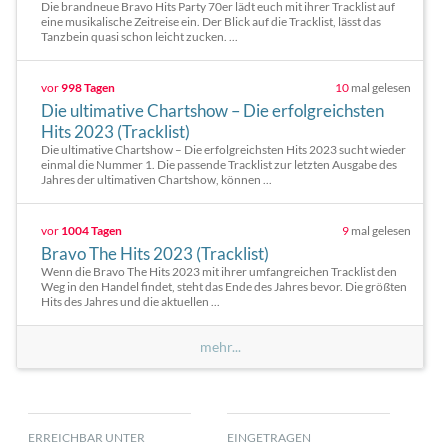
Die brandneue Bravo Hits Party 70er lädt euch mit ihrer Tracklist auf
eine musikalische Zeitreise ein. Der Blick auf die Tracklist, lässt das
Tanzbein quasi schon leicht zucken. ...
vor
998 Tagen
10
mal gelesen
Die ultimative Chartshow – Die erfolgreichsten
Hits 2023 (Tracklist)
Die ultimative Chartshow – Die erfolgreichsten Hits 2023 sucht wieder
einmal die Nummer 1. Die passende Tracklist zur letzten Ausgabe des
Jahres der ultimativen Chartshow, können ...
vor
1004 Tagen
9
mal gelesen
Bravo The Hits 2023 (Tracklist)
Wenn die Bravo The Hits 2023 mit ihrer umfangreichen Tracklist den
Weg in den Handel findet, steht das Ende des Jahres bevor. Die größten
Hits des Jahres und die aktuellen ...
mehr...
ERREICHBAR UNTER
EINGETRAGEN